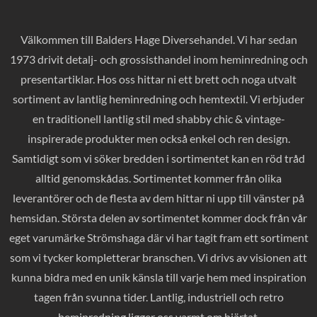
Välkommen till Balders Hage Diversehandel. Vi har sedan
1973 drivit detalj- och grossisthandel inom heminredning och
presentartiklar. Hos oss hittar ni ett brett och noga utvalt
sortiment av lantlig heminredning och hemtextil. Vi erbjuder
en traditionell lantlig stil med shabby chic & vintage-
inspirerade produkter men också enkel och ren design.
Samtidigt som vi söker bredden i sortimentet kan en röd tråd
alltid genomskådas. Sortimentet kommer från olika
leverantörer och de flesta av dem hittar ni upp till vänster på
hemsidan. Största delen av sortimentet kommer dock från vår
eget varumärke Strömshaga där vi har tagit fram ett sortiment
som vi tycker kompletterar branschen. Vi drivs av visionen att
kunna bidra med en unik känsla till varje hem med inspiration
tagen från svunna tider. Lantlig, industriell och retro
heminredning ligger oss varmt om hjärtat.