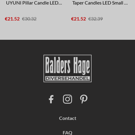
UYUNI Pillar Candle LED Low
Taper Candles LED Small 2-pack
€21.52
€30.32
€21.52
€32.39
F
I
P
a
n
i
c
s
n
e
t
t
b
a
e
Contact
o
g
r
o
r
e
k
a
s
FAQ