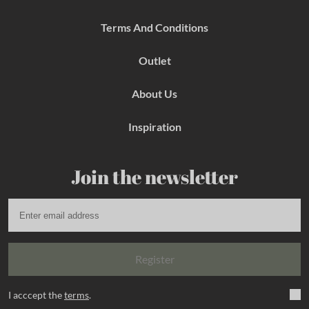
m
t
Terms And Conditions
Outlet
About Us
Inspiration
Join the newsletter
Register
I acccept the
terms
.