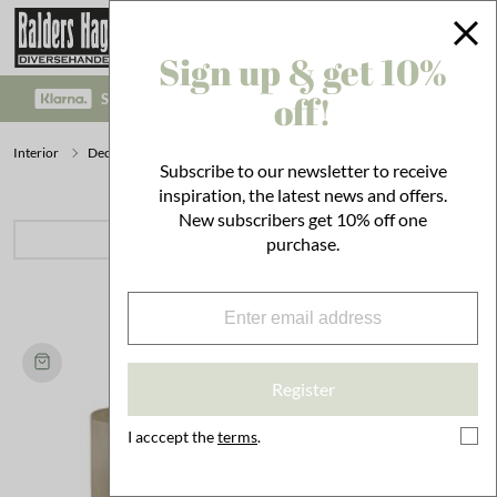
Sign up & get 10%
off!
SAFE PAYMENT WITH KLARNA CHECKOUT!
Interior
Decoration
Candles
Subscribe to our newsletter to receive
inspiration, the latest news and offers.
New subscribers get 10% off one
PRODUCT CATEGORIES
purchase.
4 hits
.
Register
I acccept the
terms
.