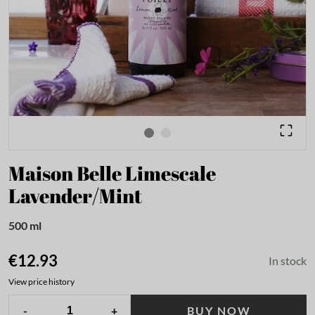
Maison Belle Limescale
Lavender/Mint
500 ml
€12.93
In stock
View price history
-
+
BUY NOW