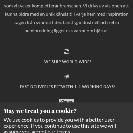
som vi tycker kompletterar branschen. Vi drivs av visionen att
kunna bidra med en unik känsla till varje hem med inspiration
tagen från svunna tider. Lantlig, industriell och retro
heminredning ligger oss varmt om hjärtat.
WE SHIP WORLD WIDE!
FAST DELIVERIES BETWEEN 1-4 WORKING DAYS!
May we treat you a cookie?
SAFE PAYMENT WITH KLARNA CHECKOUT!
We use cookies to provide you with a better user
experience. If you continue to use this site we will
assume you accept our
terms
.