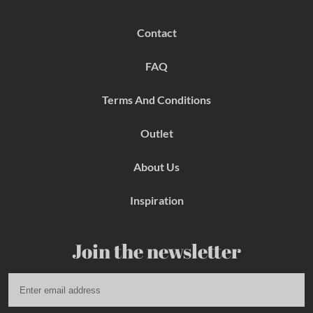
c
s
n
e
t
t
b
a
e
Contact
o
g
r
o
r
e
k
a
s
FAQ
m
t
Terms And Conditions
Outlet
About Us
Inspiration
Join the newsletter