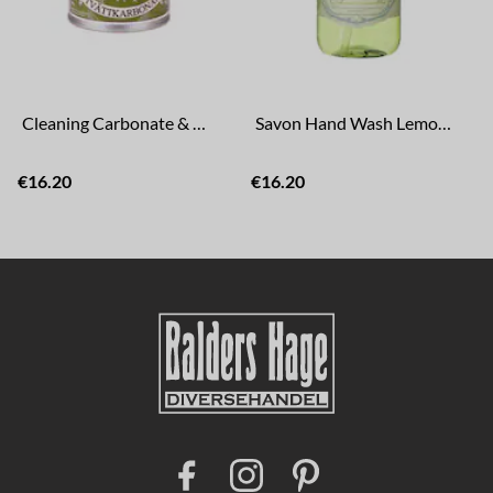
Cleaning Carbonate & Washing Soda
Savon Hand Wash Lemon/Mint
€16.20
€16.20
F
I
P
a
n
i