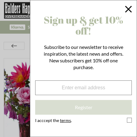
Sign up & get 10%
off!
SAFE PAYMENT WITH KLARNA CHECKOUT!
Bathroom
Cleaning Accessories
Cleaning
Subscribe to our newsletter to receive
Maison Belle Limescale Lavender/Mint
inspiration, the latest news and offers.
New subscribers get 10% off one
purchase.
Register
I acccept the
terms
.