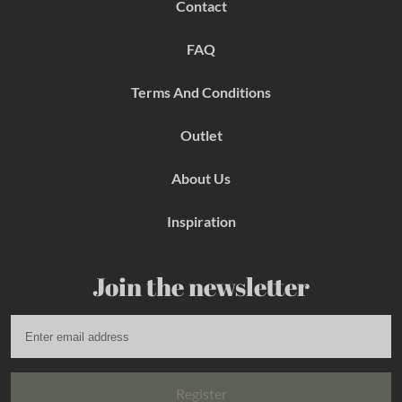
Contact
o
g
r
o
r
e
k
a
s
FAQ
m
t
Terms And Conditions
Outlet
About Us
Inspiration
Join the newsletter
Register