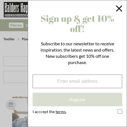
Sign up & get 10%
off!
SAFE PAYMENT WITH KLARNA CHECKOUT!
Textiles
Plaids
Wool Plaids
Subscribe to our newsletter to receive
inspiration, the latest news and offers.
New subscribers get 10% off one
PRODUCT CATEGORIES
purchase.
FILTER
12 hits
.
Sort by
Register
I acccept the
terms
.