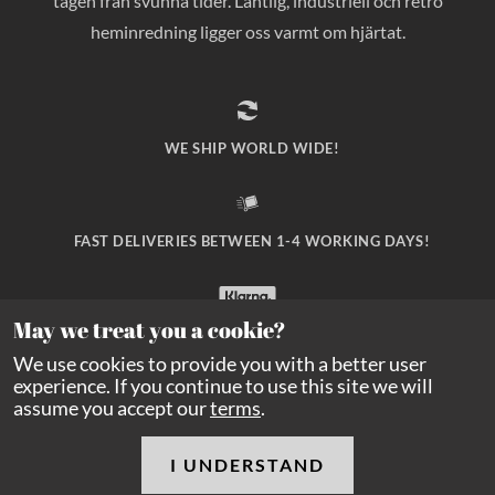
tagen från svunna tider. Lantlig, industriell och retro
heminredning ligger oss varmt om hjärtat.
WE SHIP WORLD WIDE!
FAST DELIVERIES BETWEEN 1-4 WORKING DAYS!
May we treat you a cookie?
SAFE PAYMENT WITH KLARNA CHECKOUT!
We use cookies to provide you with a better user
experience. If you continue to use this site we will
assume you accept our
terms
.
I UNDERSTAND
Copyright Balders Hage
2026
All rights reserved.