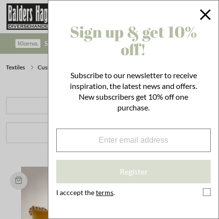
Sign up & get 10%
off!
SAFE PAYMENT WITH KLARNA CHECKOUT!
Textiles
Cushions
Cushion covers
Subscribe to our newsletter to receive
inspiration, the latest news and offers.
New subscribers get 10% off one
PRODUCT CATEGORIES
purchase.
FILTER
61 hits
.
Sort by
Register
I acccept the
terms
.