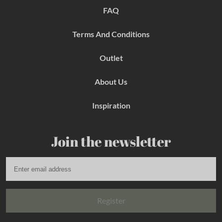
k
a
s
FAQ
m
t
Terms And Conditions
Outlet
About Us
Inspiration
Join the newsletter
Register