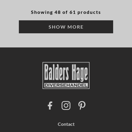
Showing 48 of 61 products
SHOW MORE
F
I
P
a
n
i
c
s
n
e
t
t
b
a
e
Contact
o
g
r
o
r
e