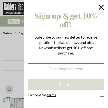
Sign up & get 10%
off!
SAFE PAYMENT WITH KLARNA CHECKOUT!
Textiles
Bags
Toilet Bags
Subscribe to our newsletter to receive
inspiration, the latest news and offers.
New subscribers get 10% off one
PRODUCT CATEGORIES
purchase.
FILTER
8 hits
.
Sort by
Register
I acccept the
terms
.