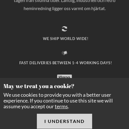
tagen från svunna tider. Lantlig, industriell och retro
heminredning ligger oss varmt om hjärtat.
WE SHIP WORLD WIDE!
FAST DELIVERIES BETWEEN 1-4 WORKING DAYS!
May we treat you a cookie?
SAFE PAYMENT WITH KLARNA CHECKOUT!
We use cookies to provide you with a better user
experience. If you continue to use this site we will
assume you accept our
terms
.
I UNDERSTAND
Copyright Balders Hage
2026
All rights reserved.