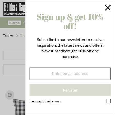
Sign up & get 10%
off!
SAFE PAYMENT WITH KLARNA CHECKOUT!
Textiles
Cushions
Subscribe to our newsletter to receive
inspiration, the latest news and offers.
New subscribers get 10% off one
PRODUCT CATEGORIES
purchase.
FILTER
66 hits
.
Sort by
Register
I acccept the
terms
.