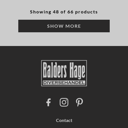
Showing 48 of 66 products
SHOW MORE
F
I
P
a
n
i
c
s
n
e
t
t
b
a
e
Contact
o
g
r
o
r
e