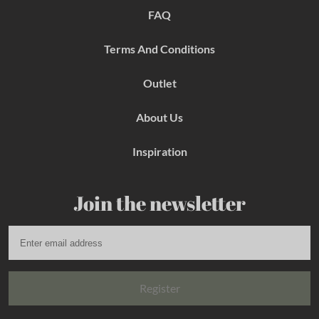
k
a
s
FAQ
m
t
Terms And Conditions
Outlet
About Us
Inspiration
Join the newsletter
Register