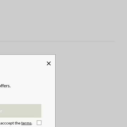
ffers.
er
I acccept the
terms
.