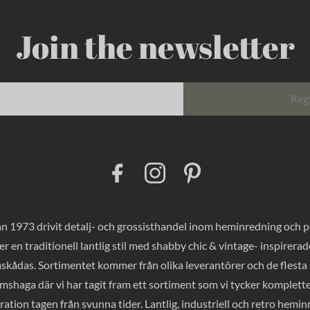
Join the newsletter
Reg
F
I
P
a
n
i
c
s
n
e
t
t
b
a
e
o
g
r
 1973 drivit detalj- och grossisthandel inom heminredning och pres
o
r
e
k
a
s
er en traditionell lantlig stil med shabby chic & vintage- inspirer
m
t
mskådas. Sortimentet kommer från olika leverantörer och de flesta a
haga där vi har tagit fram ett sortiment som vi tycker komplette
ration tagen från svunna tider. Lantlig, industriell och retro hemi