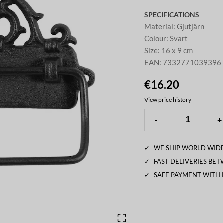
SPECIFICATIONS
Material
:
Gjutjärn
Colour
:
Svart
Size
:
16 x 9 cm
EAN
:
7332771039396
€16.20
View price history
-
+
✓
WE SHIP WORLD WIDE
✓
FAST DELIVERIES BE
✓
SAFE PAYMENT WITH