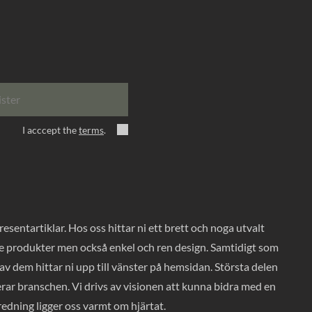
ister
I acccept the
terms
.
entartiklar. Hos oss hittar ni ett brett och noga utvalt
ade produkter men också enkel och ren design. Samtidigt som
v dem hittar ni upp till vänster på hemsidan. Största delen
rar branschen. Vi drivs av visionen att kunna bidra med en
nredning ligger oss varmt om hjärtat.