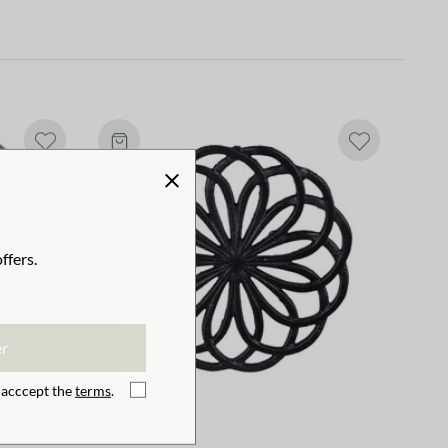
ffers.
er
I acccept the
terms
.