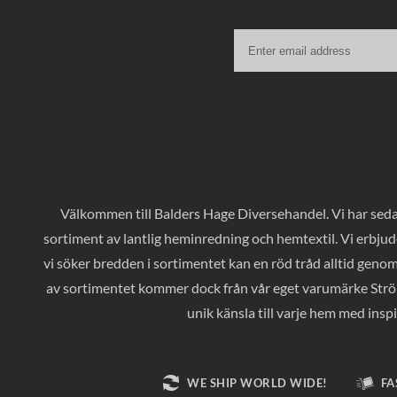
Välkommen till Balders Hage Diversehandel. Vi har sedan
sortiment av lantlig heminredning och hemtextil. Vi erbjud
vi söker bredden i sortimentet kan en röd tråd alltid geno
av sortimentet kommer dock från vår eget varumärke Ströms
unik känsla till varje hem med inspi
WE SHIP WORLD WIDE!
FA