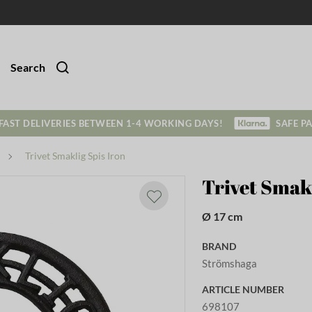
Search
FAST DELIVERIES BETWEEN 1-4 WORKING DAYS!
SAFE P
Trivet Smaklig Spis Iron
Trivet Smakl
Ø 17 cm
BRAND
Strömshaga
ARTICLE NUMBER
698107