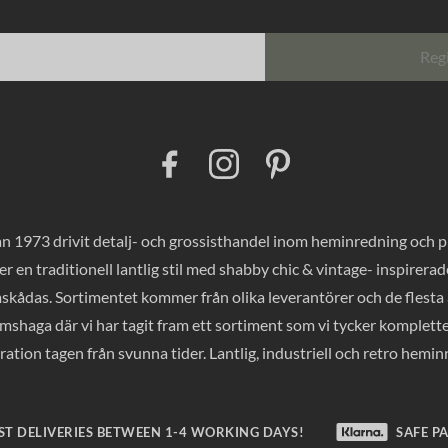
Reg
F
I
P
a
n
i
c
s
n
e
t
t
b
a
e
o
g
r
 1973 drivit detalj- och grossisthandel inom heminredning och pres
o
r
e
k
a
s
er en traditionell lantlig stil med shabby chic & vintage- inspirer
m
t
mskådas. Sortimentet kommer från olika leverantörer och de flesta a
haga där vi har tagit fram ett sortiment som vi tycker komplette
ration tagen från svunna tider. Lantlig, industriell och retro hemi
ST DELIVERIES BETWEEN 1-4 WORKING DAYS!
SAFE P