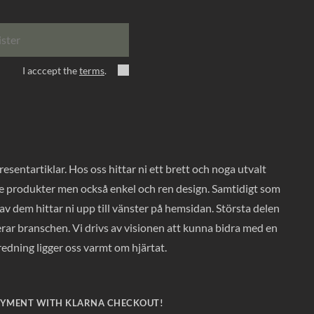
ister
I acccept the
terms
.
entartiklar. Hos oss hittar ni ett brett och noga utvalt
ade produkter men också enkel och ren design. Samtidigt som
v dem hittar ni upp till vänster på hemsidan. Största delen
rar branschen. Vi drivs av visionen att kunna bidra med en
nredning ligger oss varmt om hjärtat.
AYMENT WITH KLARNA CHECKOUT!