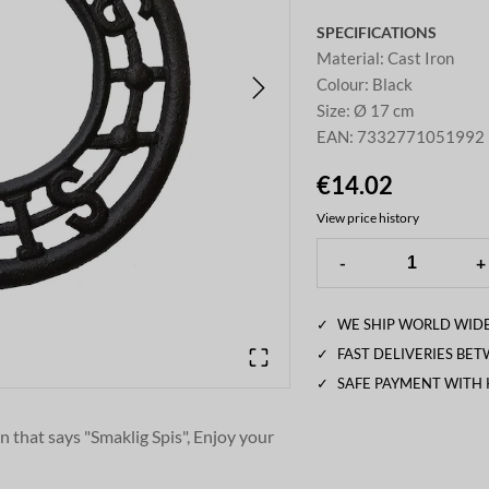
SPECIFICATIONS
Material
:
Cast Iron
Colour
:
Black
Size
:
Ø 17 cm
EAN
:
7332771051992
€14.02
View price history
-
+
✓
WE SHIP WORLD WIDE
✓
FAST DELIVERIES BE
✓
SAFE PAYMENT WITH
n that says "Smaklig Spis", Enjoy your