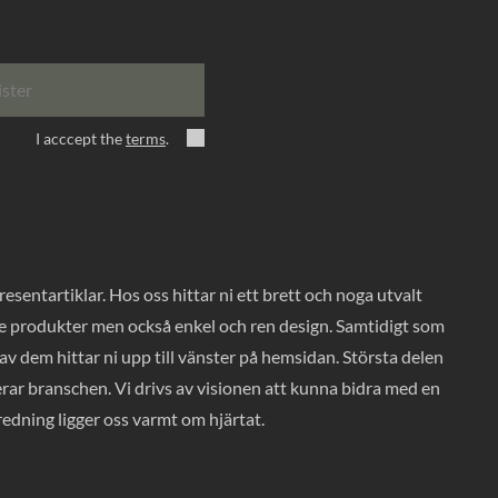
ister
I acccept the
terms
.
entartiklar. Hos oss hittar ni ett brett och noga utvalt
ade produkter men också enkel och ren design. Samtidigt som
v dem hittar ni upp till vänster på hemsidan. Största delen
rar branschen. Vi drivs av visionen att kunna bidra med en
nredning ligger oss varmt om hjärtat.