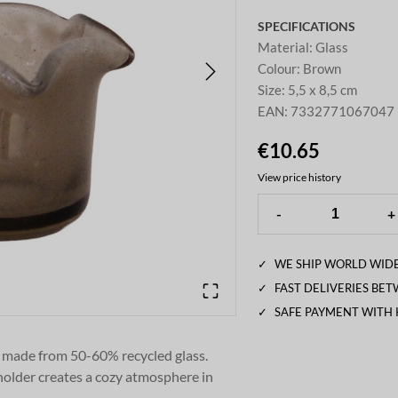
SPECIFICATIONS
Material
:
Glass
Colour
:
Brown
Size
:
5,5 x 8,5 cm
EAN
:
7332771067047
€10.65
View price history
-
+
✓
WE SHIP WORLD WIDE
✓
FAST DELIVERIES BE
✓
SAFE PAYMENT WITH
 made from 50-60% recycled glass
.
 holder creates a cozy atmosphere in