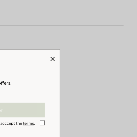
ffers.
er
I acccept the
terms
.