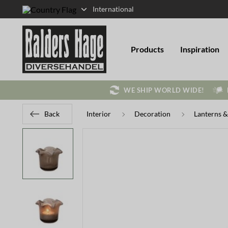
International
Products
Inspiration
WE SHIP WORLD WIDE!
Back
Interior
Decoration
Lanterns &