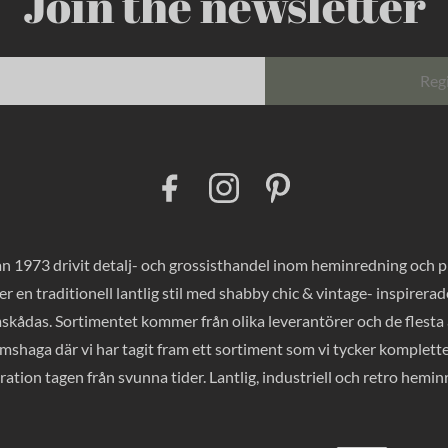
Join the newsletter
Reg
F
I
P
a
n
i
c
s
n
e
t
t
b
a
e
o
g
r
 1973 drivit detalj- och grossisthandel inom heminredning och pres
o
r
e
k
a
s
er en traditionell lantlig stil med shabby chic & vintage- inspirer
m
t
mskådas. Sortimentet kommer från olika leverantörer och de flesta a
haga där vi har tagit fram ett sortiment som vi tycker komplette
ration tagen från svunna tider. Lantlig, industriell och retro hemi