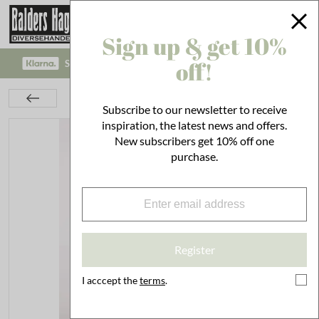
Sign up & get 10%
off!
SAFE PAYMENT WITH KLARNA CHECKOUT!
Interior
Decoration
Vases
Vase Lolli Pink
Subscribe to our newsletter to receive
inspiration, the latest news and offers.
New subscribers get 10% off one
purchase.
Register
I acccept the
terms
.