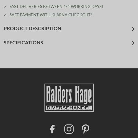
✓
FAST DELIVERIES BETWEEN 1-4 WORKING DAYS!
✓
SAFE PAYMENT WITH KLARNA CHECKOUT!
PRODUCT DESCRIPTION
SPECIFICATIONS
F
I
P
a
n
i
c
s
n