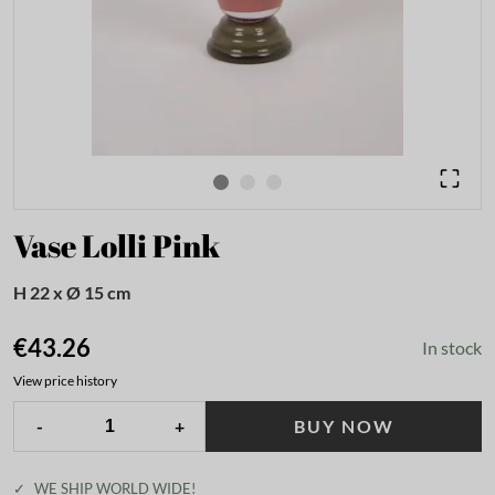
Vase Lolli Pink
H 22 x Ø 15 cm
€43.26
In stock
View price history
-
+
BUY NOW
✓
WE SHIP WORLD WIDE!