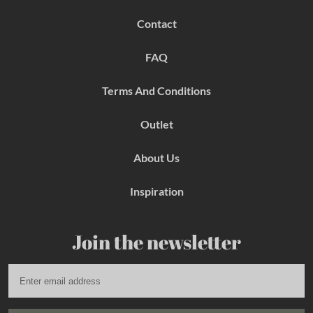
e
t
t
b
a
e
Contact
o
g
r
o
r
e
k
a
s
FAQ
m
t
Terms And Conditions
Outlet
About Us
Inspiration
Join the newsletter