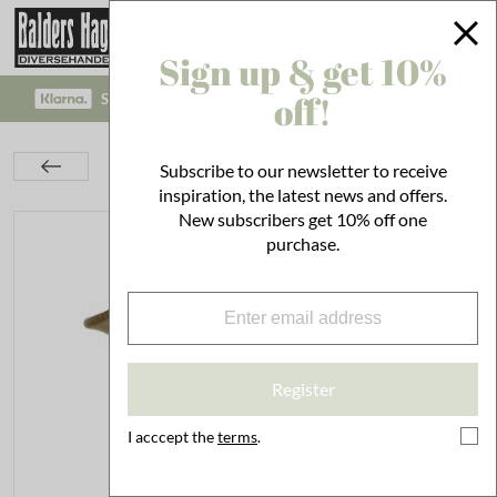
Sign up & get 10%
off!
SAFE PAYMENT WITH KLARNA CHECKOUT!
Interior
Decoration
Vases
Subscribe to our newsletter to receive
Vase Lova Light Brown
inspiration, the latest news and offers.
New subscribers get 10% off one
purchase.
Register
I acccept the
terms
.