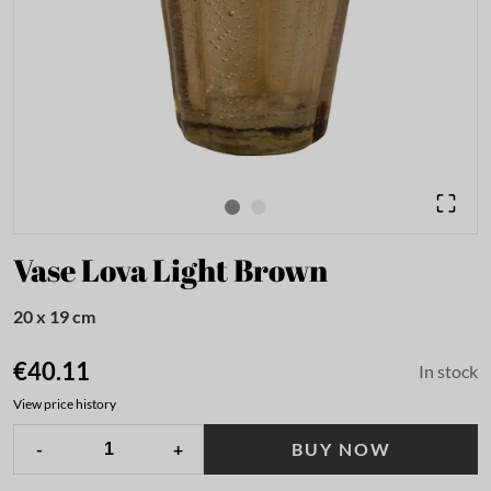
Vase Lova Light Brown
20 x 19 cm
€40.11
In stock
View price history
-
+
BUY NOW