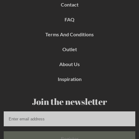
b
a
e
Contact
o
g
r
o
r
e
k
a
s
FAQ
m
t
Terms And Conditions
Outlet
About Us
Inspiration
Join the newsletter
Register