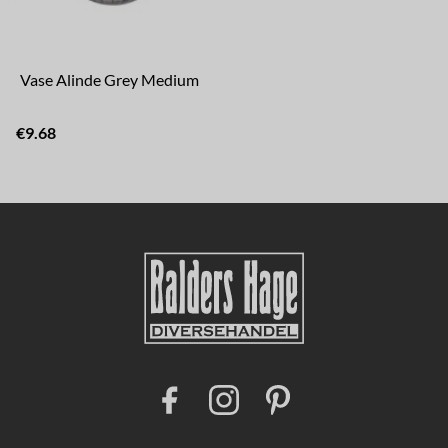
Vase Alinde Grey Medium
€9.68
F
I
P
a
n
i
c
s
n
e
t
t