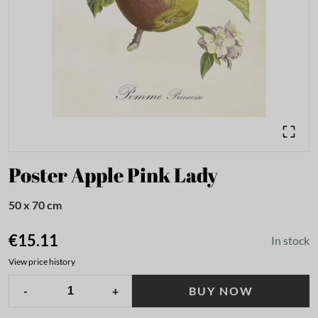
Poster Apple Pink Lady
50 x 70 cm
€15.11
In stock
View price history
-
+
BUY NOW