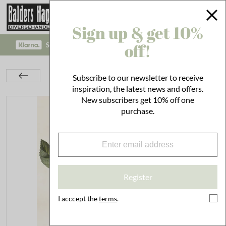
Sign up & get 10%
off!
SAFE PAYMENT WITH KLARNA CHECKOUT!
Interior
On the Wall
Posters
Subscribe to our newsletter to receive
Poster Apple Pink Lady
inspiration, the latest news and offers.
New subscribers get 10% off one
purchase.
Register
I acccept the
terms
.