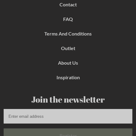
b
a
e
Contact
o
g
r
o
r
e
k
a
s
FAQ
m
t
Terms And Conditions
Outlet
About Us
Inspiration
Join the newsletter
Register