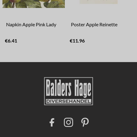
Napkin Apple Pink Lady
Poster Apple Reinette
€6.41
€11.96
F
I
P
a
n
i
c
s
n
e
t
t