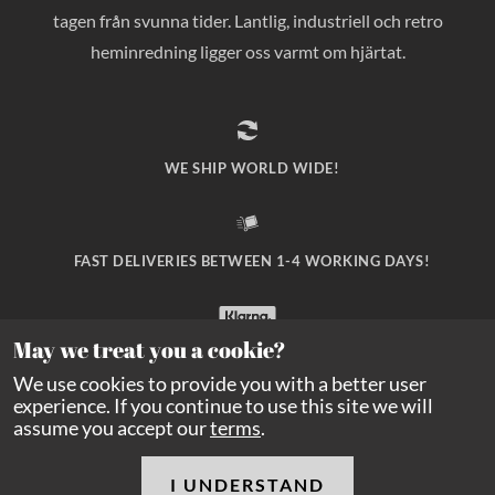
tagen från svunna tider. Lantlig, industriell och retro
heminredning ligger oss varmt om hjärtat.
WE SHIP WORLD WIDE!
FAST DELIVERIES BETWEEN 1-4 WORKING DAYS!
May we treat you a cookie?
SAFE PAYMENT WITH KLARNA CHECKOUT!
We use cookies to provide you with a better user
experience. If you continue to use this site we will
assume you accept our
terms
.
I UNDERSTAND
Copyright Balders Hage
2026
All rights reserved.