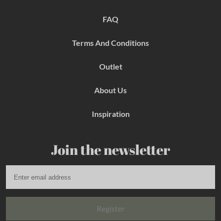
o
r
e
k
a
s
FAQ
m
t
Terms And Conditions
Outlet
About Us
Inspiration
Join the newsletter
Register