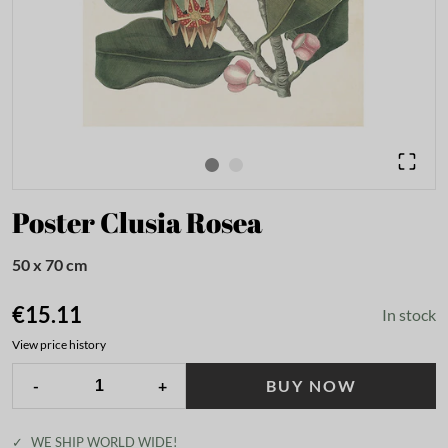
Poster Clusia Rosea
50 x 70 cm
€15.11
In stock
View price history
-
+
BUY NOW
✓
WE SHIP WORLD WIDE!