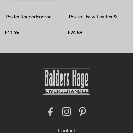
Poster Rhododendron
Poster List w. Leather Strap 50 cm
€11.96
€24.89
F
I
P
a
n
i
c
s
n
e
t
t
b
a
e
Contact
o
g
r