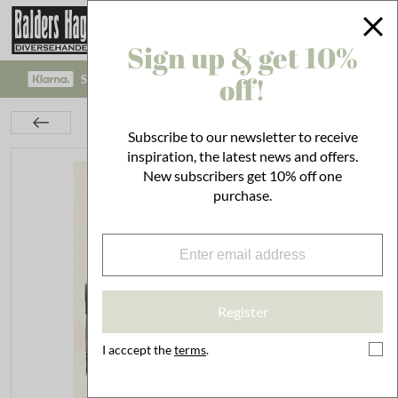
Sign up & get 10%
off!
SAFE PAYMENT WITH KLARNA CHECKOUT!
Interior
On the Wall
Posters
Poster Clusia Rosea
Subscribe to our newsletter to receive
inspiration, the latest news and offers.
New subscribers get 10% off one
purchase.
Register
I acccept the
terms
.