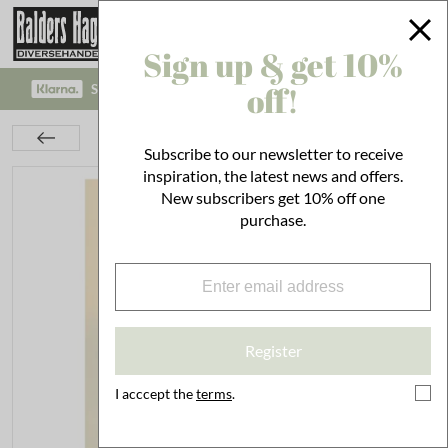
Sign up & get 10%
off!
SAFE PAYMENT WITH KLARNA CHECKOUT!
Interior
On the Wall
Posters
Poster Cress
Subscribe to our newsletter to receive
inspiration, the latest news and offers.
New subscribers get 10% off one
purchase.
Register
I acccept the
terms
.