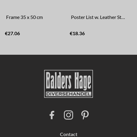
Frame 35 x 50 cm
Poster List w. Leather Strap 35 cm
€27.06
€18.36
F
I
P
a
n
i
c
s
n
e
t
t
b
a
e
Contact
o
g
r