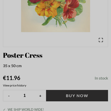
Poster Cress
35 x 50 cm
€11.96
In stock
View price history
-
+
BUY NOW
✓
WE SHIP WORLD WIDE!