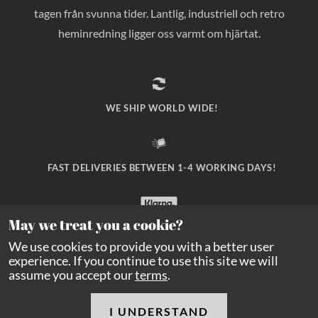
tagen från svunna tider. Lantlig, industriell och retro
heminredning ligger oss varmt om hjärtat.
WE SHIP WORLD WIDE!
FAST DELIVERIES BETWEEN 1-4 WORKING DAYS!
May we treat you a cookie?
SAFE PAYMENT WITH KLARNA CHECKOUT!
We use cookies to provide you with a better user
experience. If you continue to use this site we will
assume you accept our
terms
.
I UNDERSTAND
Copyright Balders Hage
2026
All rights reserved.