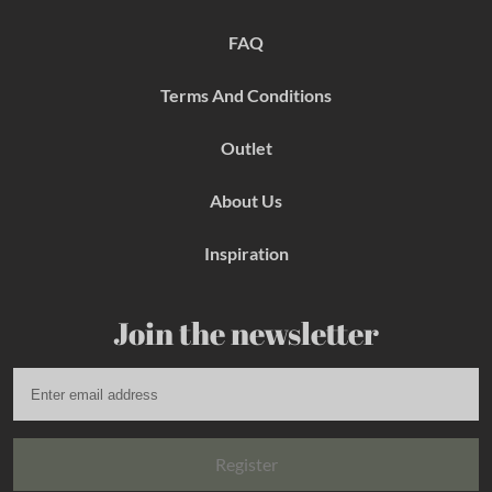
o
r
e
k
a
s
FAQ
m
t
Terms And Conditions
Outlet
About Us
Inspiration
Join the newsletter
Register