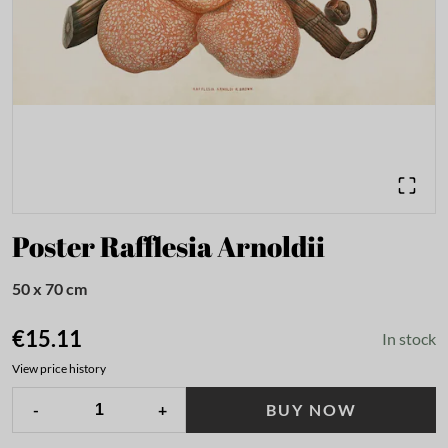
Poster Rafflesia Arnoldii
50 x 70 cm
€15.11
In stock
View price history
-
+
BUY NOW