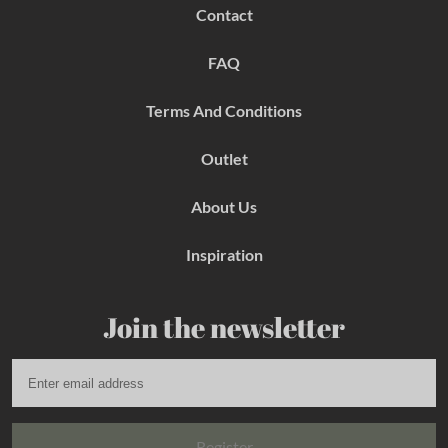
b
a
e
Contact
o
g
r
o
r
e
k
a
s
FAQ
m
t
Terms And Conditions
Outlet
About Us
Inspiration
Join the newsletter
Register