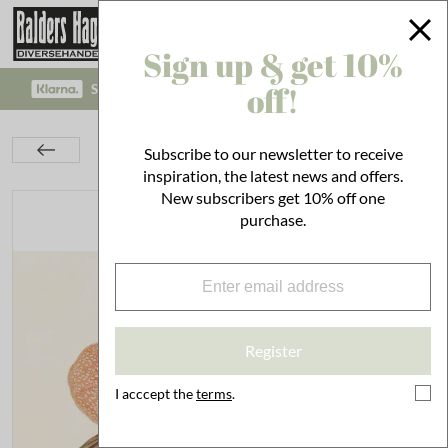
Sign up & get 10%
off!
SAFE PAYMENT WITH KLARNA CHECKOUT!
Interior
On the Wall
Posters
Subscribe to our newsletter to receive
Poster Rafflesia Arnoldii
inspiration, the latest news and offers.
New subscribers get 10% off one
purchase.
Register
I acccept the
terms
.