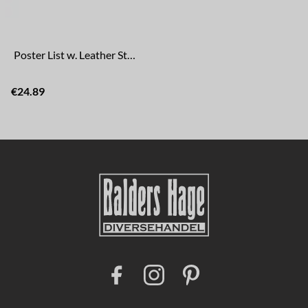
Poster List w. Leather Strap 50 cm
€24.89
F
I
P
a
n
i
c
s
n
e
t
t