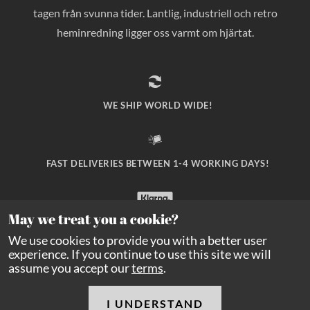
tagen från svunna tider. Lantlig, industriell och retro
heminredning ligger oss varmt om hjärtat.
WE SHIP WORLD WIDE!
FAST DELIVERIES BETWEEN 1-4 WORKING DAYS!
May we treat you a cookie?
SAFE PAYMENT WITH KLARNA CHECKOUT!
We use cookies to provide you with a better user
experience. If you continue to use this site we will
assume you accept our
terms
.
I UNDERSTAND
Copyright Balders Hage
2026
All rights reserved.