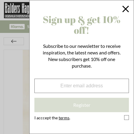
Sign up & get 10%
off!
SAFE PAYMENT WITH KLARNA CHECKOUT!
Interior
On the Wall
Posters
Poster Sunflowers
Subscribe to our newsletter to receive
inspiration, the latest news and offers.
New subscribers get 10% off one
purchase.
Register
I acccept the
terms
.