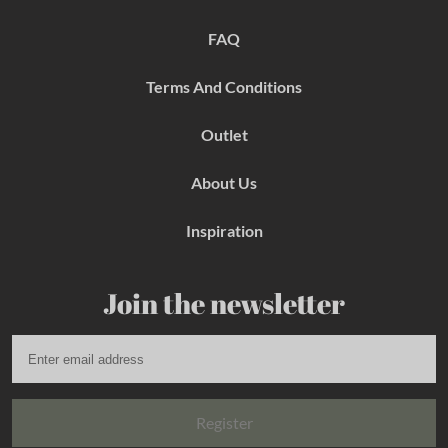
o
r
e
k
a
s
FAQ
m
t
Terms And Conditions
Outlet
About Us
Inspiration
Join the newsletter
Register