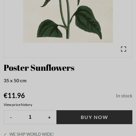
Poster Sunflowers
35 x 50 cm
€11.96
In stock
View price history
-
+
BUY NOW
✓
WE SHIP WORLD WIDE!