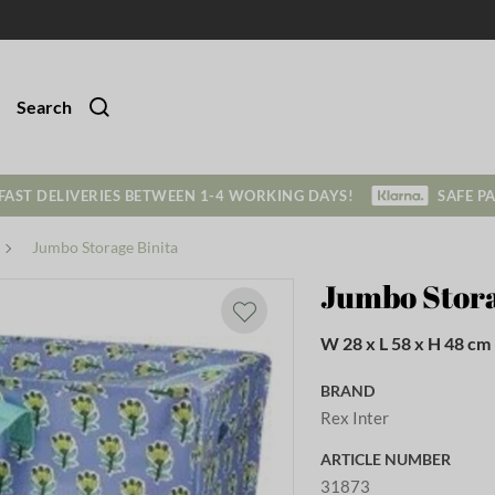
Search
FAST DELIVERIES BETWEEN 1-4 WORKING DAYS!
SAFE P
Jumbo Storage Binita
Jumbo Stora
W 28 x L 58 x H 48 cm
BRAND
Rex Inter
ARTICLE NUMBER
31873