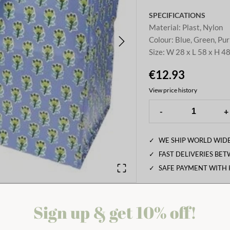
SPECIFICATIONS
Material
:
Plast, Nylon
Colour
:
Blue, Green, Pur
Size
:
W 28 x L 58 x H 4
€12.93
View price history
-
+
✓
WE SHIP WORLD WIDE
✓
FAST DELIVERIES BE
✓
SAFE PAYMENT WITH
mping, and more. The bag has
a beautiful
Sign up & get 10% off!
echoing the charm of an Indian buti