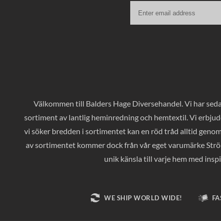
Välkommen till Balders Hage Diversehandel. Vi har sedan
sortiment av lantlig heminredning och hemtextil. Vi erbjud
vi söker bredden i sortimentet kan en röd tråd alltid geno
av sortimentet kommer dock från vår eget varumärke Ströms
unik känsla till varje hem med inspi
WE SHIP WORLD WIDE!
FA