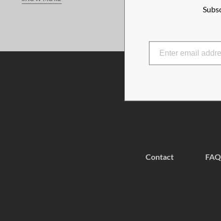
Subsc
Bag is made from recycled materials with strong nylon handl
you're done.
Contact
FAQ