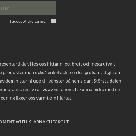
ister
I acccept the
terms
.
entartiklar. Hos oss hittar ni ett brett och noga utvalt
ade produkter men också enkel och ren design. Samtidigt som
v dem hittar ni upp till vänster på hemsidan. Största delen
rar branschen. Vi drivs av visionen att kunna bidra med en
nredning ligger oss varmt om hjärtat.
AYMENT WITH KLARNA CHECKOUT!