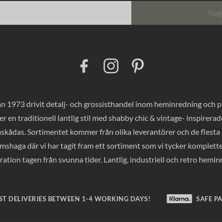
Reg
F
I
P
a
n
i
c
s
n
e
t
t
b
a
e
o
g
r
 1973 drivit detalj- och grossisthandel inom heminredning och pres
o
r
e
k
a
s
er en traditionell lantlig stil med shabby chic & vintage- inspirer
m
t
mskådas. Sortimentet kommer från olika leverantörer och de flesta a
haga där vi har tagit fram ett sortiment som vi tycker komplette
ration tagen från svunna tider. Lantlig, industriell och retro hemi
ST DELIVERIES BETWEEN 1-4 WORKING DAYS!
SAFE P