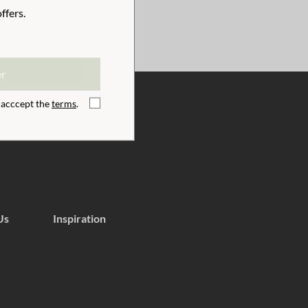
ffers.
er
I acccept the
terms
.
Us
Inspiration