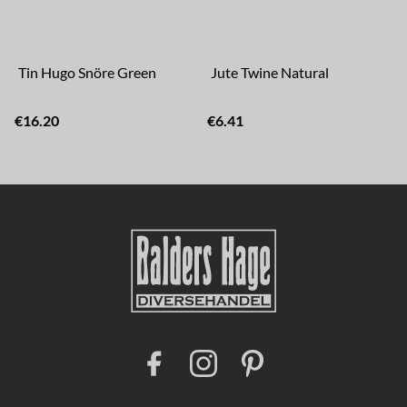
Tin Hugo Snöre Green
Jute Twine Natural
€16.20
€6.41
€
F
I
P
a
n
i
c
s
n
e
t
t