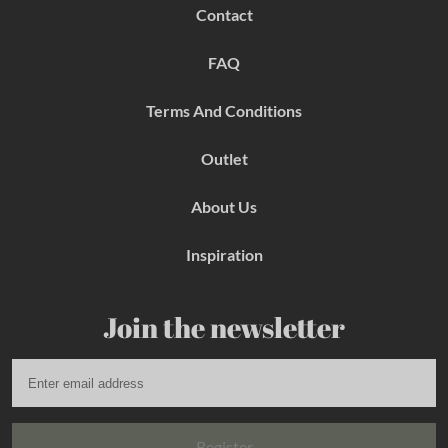
b
a
e
Contact
o
g
r
o
r
e
k
a
s
FAQ
m
t
Terms And Conditions
Outlet
About Us
Inspiration
Join the newsletter
Register