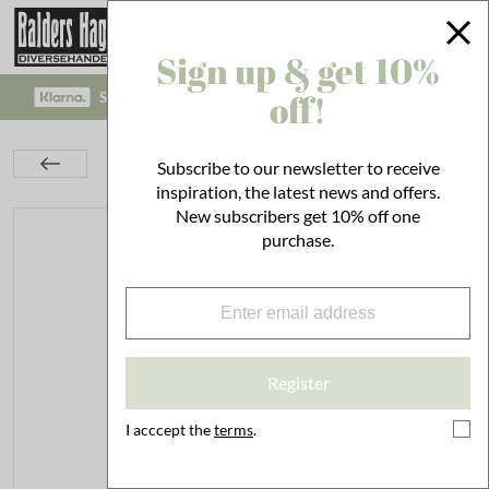
Sign up & get 10%
off!
SAFE PAYMENT WITH KLARNA CHECKOUT!
Interior
Twine & Paper
Wrapping Paper
Subscribe to our newsletter to receive
Gift Wrap Multi Dots
inspiration, the latest news and offers.
New subscribers get 10% off one
purchase.
Register
I acccept the
terms
.