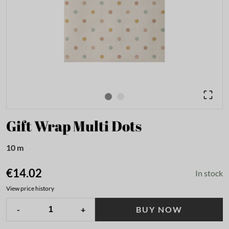
Gift Wrap Multi Dots
10 m
€14.02
In stock
View price history
-
+
BUY NOW