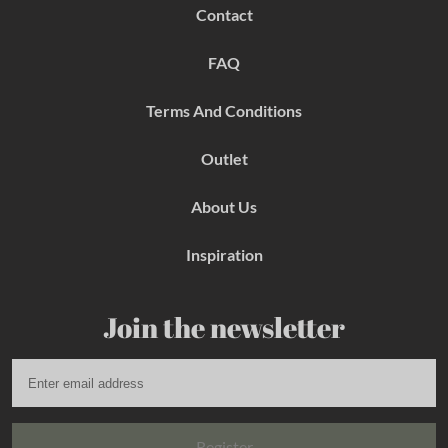
b
a
e
Contact
o
g
r
o
r
e
k
a
s
FAQ
m
t
Terms And Conditions
Outlet
About Us
Inspiration
Join the newsletter
Register