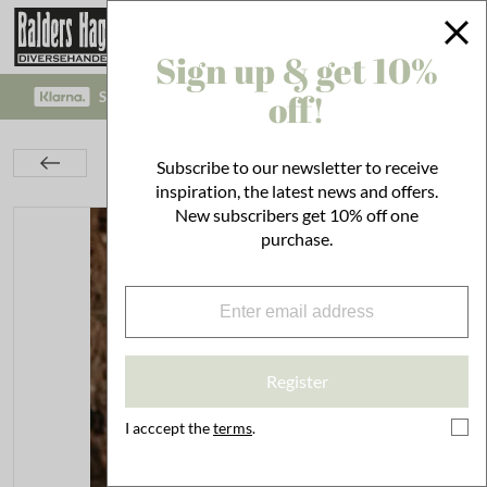
Sign up & get 10%
off!
SAFE PAYMENT WITH KLARNA CHECKOUT!
Kitchen
Set the Table
Tallrikar & Skålar
Subscribe to our newsletter to receive
Plate Judith
inspiration, the latest news and offers.
New subscribers get 10% off one
purchase.
Register
I acccept the
terms
.