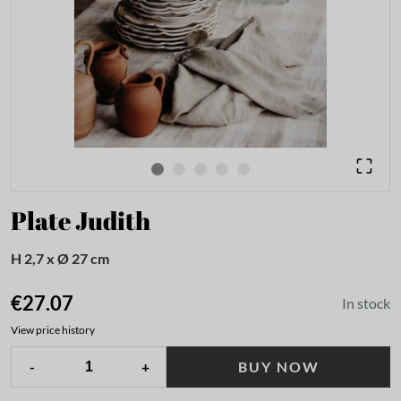
Plate Judith
H 2,7 x Ø 27 cm
€27.07
In stock
View price history
-
+
BUY NOW