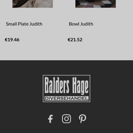
Small Plate Judith
Bowl Judith
€19.46
€21.52
F
I
P
a
n
i
c
s
n
e
t
t