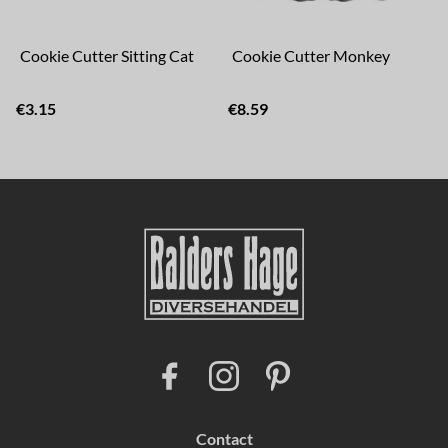
Cookie Cutter Sitting Cat
Cookie Cutter Monkey
€3.15
€8.59
€
F
I
P
a
n
i
c
s
n
e
t
t
b
a
e
Contact
o
g
r