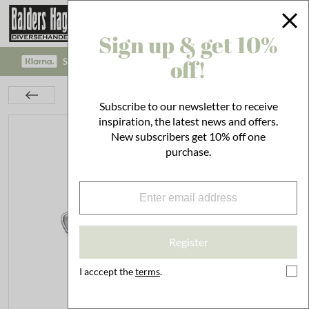
Sign up & get 10%
off!
SAFE PAYMENT WITH KLARNA CHECKOUT!
Kitchen
Utensils
Bakeware
Cookie Cutter Beagle
Subscribe to our newsletter to receive
inspiration, the latest news and offers.
New subscribers get 10% off one
purchase.
Register
I acccept the
terms
.