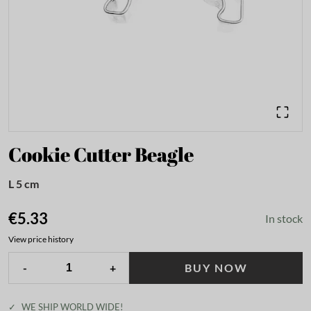
Cookie Cutter Beagle
L 5 cm
€5.33
In stock
View price history
-
+
BUY NOW
✓
WE SHIP WORLD WIDE!