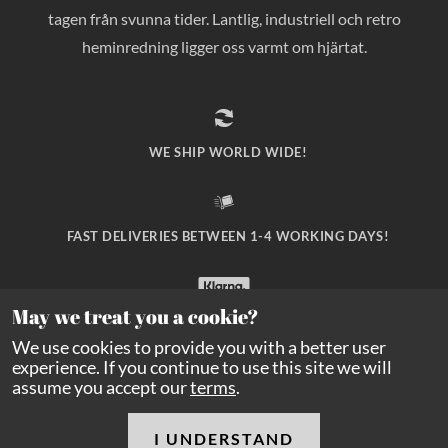
tagen från svunna tider. Lantlig, industriell och retro
heminredning ligger oss varmt om hjärtat.
WE SHIP WORLD WIDE!
FAST DELIVERIES BETWEEN 1-4 WORKING DAYS!
May we treat you a cookie?
SAFE PAYMENT WITH KLARNA CHECKOUT!
We use cookies to provide you with a better user
experience. If you continue to use this site we will
assume you accept our
terms
.
I UNDERSTAND
Copyright Balders Hage
2026
All rights reserved.