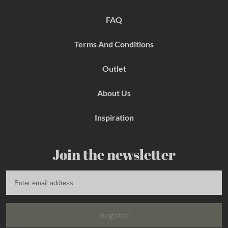
o
r
e
k
a
s
FAQ
m
t
Terms And Conditions
Outlet
About Us
Inspiration
Join the newsletter
Register