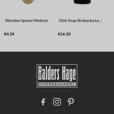
Wooden Spoon Medium
Dish Soap Brobacka Lemongrass
€4.24
€16.20
F
I
P
a
n
i
c
s
n
e
t
t