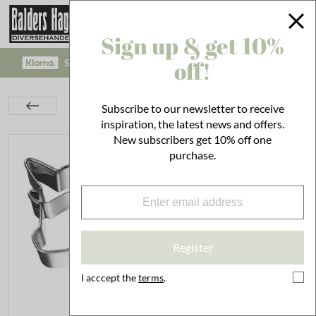
Sign up & get 10%
off!
SAFE PAYMENT WITH KLARNA CHECKOUT!
Kitchen
Utensils
Bakeware
Subscribe to our newsletter to receive
Cookie Cutter Standing Unicorn
inspiration, the latest news and offers.
New subscribers get 10% off one
purchase.
Register
I acccept the
terms
.