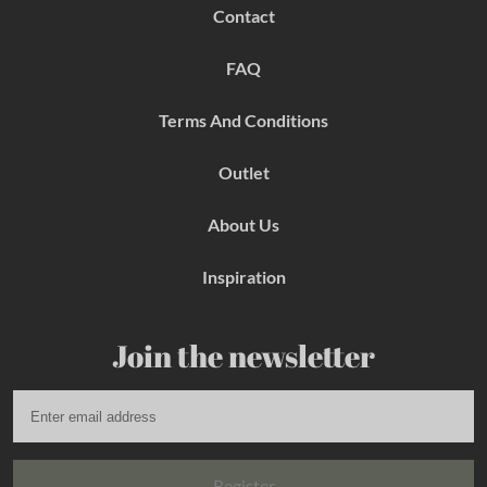
b
a
e
Contact
o
g
r
o
r
e
k
a
s
FAQ
m
t
Terms And Conditions
Outlet
About Us
Inspiration
Join the newsletter
Register