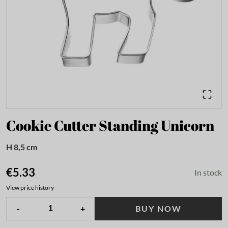
Cookie Cutter Standing Unicorn
H 8,5 cm
€5.33
In stock
View price history
-
+
BUY NOW