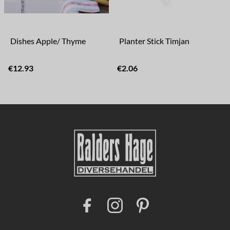
Dishes Apple/ Thyme
Planter Stick Timjan
€12.93
€2.06
F
I
P
a
n
i
c
s
n
e
t
t