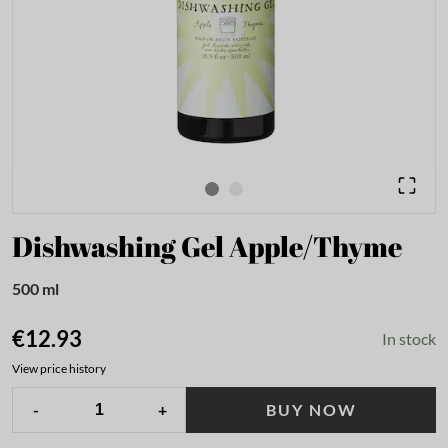
Dishwashing Gel Apple/Thyme
500 ml
€12.93
In stock
View price history
-
+
BUY NOW