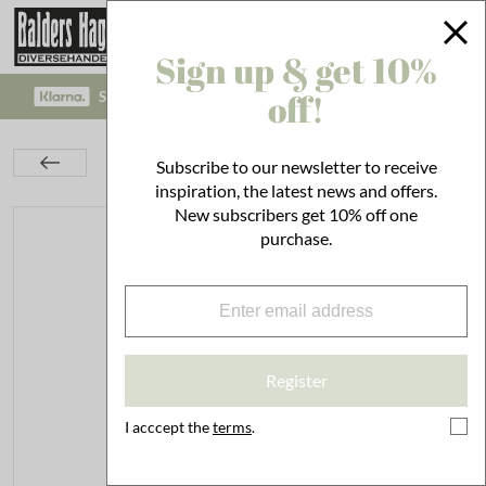
Sign up & get 10%
off!
SAFE PAYMENT WITH KLARNA CHECKOUT!
Kitchen
Utensils
Cleaning
Subscribe to our newsletter to receive
Dishwashing Gel Apple/Thyme
inspiration, the latest news and offers.
New subscribers get 10% off one
purchase.
Register
I acccept the
terms
.