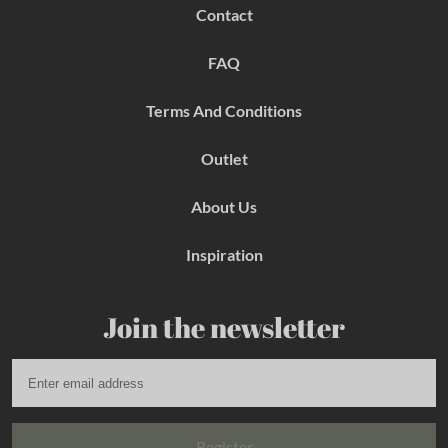
b
a
e
Contact
o
g
r
o
r
e
k
a
s
FAQ
m
t
Terms And Conditions
Outlet
About Us
Inspiration
Join the newsletter
Register