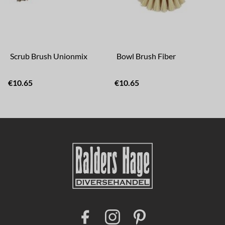
Scrub Brush Unionmix
Bowl Brush Fiber
€10.65
€10.65
€
F
I
P
a
n
i