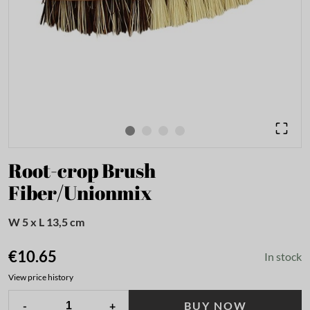
Root-crop Brush
Fiber/Unionmix
W 5 x L 13,5 cm
€10.65
In stock
View price history
-
+
BUY NOW