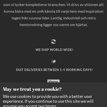
som vi tycker kompletterar branschen. Vi drivs av visionen att
kunna bidra med en unik känsla till varje hem med inspiration
tagen från svunna tider. Lantlig, industriell och retro
heminredning ligger oss varmt om hjärtat.
WE SHIP WORLD WIDE!
FAST DELIVERIES BETWEEN 1-4 WORKING DAYS!
May we treat you a cookie?
SAFE PAYMENT WITH KLARNA CHECKOUT!
We use cookies to provide you with a better user
experience. If you continue to use this site we will
assume you accept our
terms
.