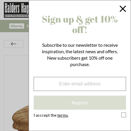
Sign up & get 10%
off!
SAFE PAYMENT WITH KLARNA CHECKOUT!
Kitchen
Utensils
Cleaning
Subscribe to our newsletter to receive
Root-crop Brush Fiber/Unionmix
inspiration, the latest news and offers.
New subscribers get 10% off one
purchase.
Register
I acccept the
terms
.