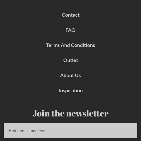
c
s
n
e
t
t
b
a
e
Contact
o
g
r
o
r
e
k
a
s
FAQ
m
t
Terms And Conditions
Outlet
About Us
Inspiration
Join the newsletter