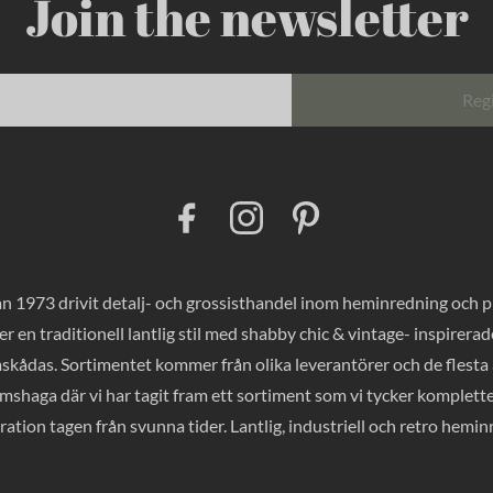
Join the newsletter
Reg
F
I
P
a
n
i
c
s
n
e
t
t
b
a
e
o
g
r
 1973 drivit detalj- och grossisthandel inom heminredning och pres
o
r
e
k
a
s
er en traditionell lantlig stil med shabby chic & vintage- inspirer
m
t
mskådas. Sortimentet kommer från olika leverantörer och de flesta a
haga där vi har tagit fram ett sortiment som vi tycker komplette
ration tagen från svunna tider. Lantlig, industriell och retro hemi