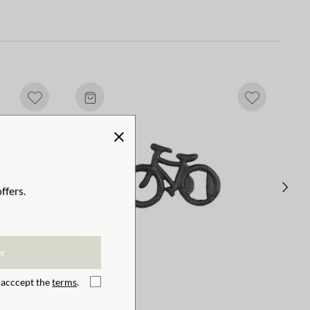
ffers.
er
I acccept the
terms
.