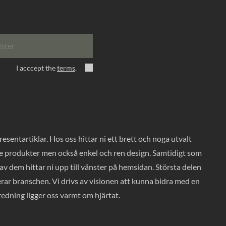
ister
I acccept the
terms
.
entartiklar. Hos oss hittar ni ett brett och noga utvalt
ade produkter men också enkel och ren design. Samtidigt som
v dem hittar ni upp till vänster på hemsidan. Största delen
rar branschen. Vi drivs av visionen att kunna bidra med en
nredning ligger oss varmt om hjärtat.