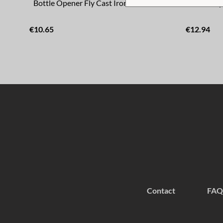
Bottle Opener Fly Cast Iron Black
Bottle Op
€10.65
€12.94
Contact
FAQ