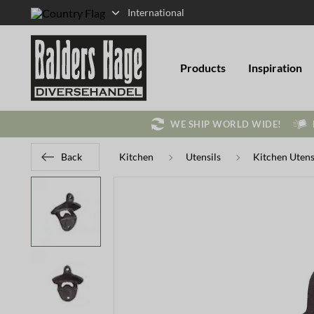
International
Products
Inspiration
WE SHIP WORLD WIDE!
Back
Kitchen
Utensils
Kitchen Utens