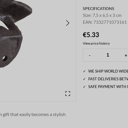
SPECIFICATIONS
Size
:
7,5 x 6,5 x 3 cm
EAN
:
7332771073161
€5.33
View price history
-
+
✓
WE SHIP WORLD WIDE
✓
FAST DELIVERIES BE
✓
SAFE PAYMENT WITH
 gift that easily becomes a stylish