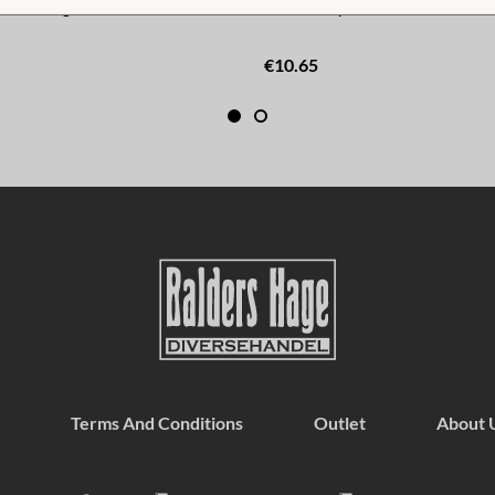
ener Dog Cast Iron Black
Bottle Opener Wrench Cast I
€10.65
Terms And Conditions
Outlet
About 