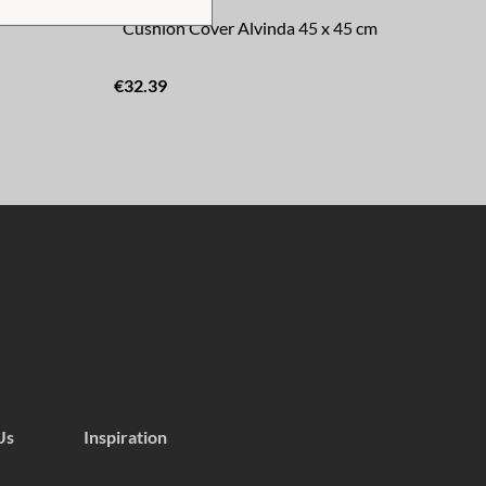
Cushion Cover Alvinda 45 x 45 cm
Cu
€32.39
€43
Us
Inspiration