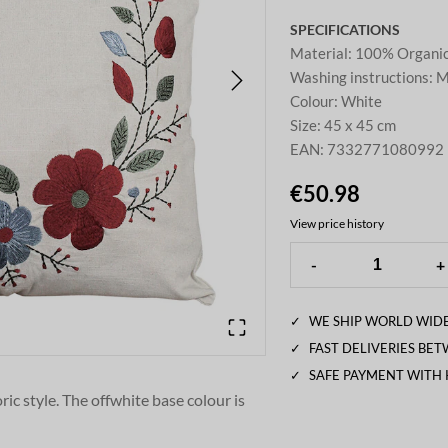
SPECIFICATIONS
Material
:
100% Organic
Washing instructions
:
M
Colour
:
White
Size
:
45 x 45 cm
EAN
:
7332771080992
€50.98
View price history
-
+
✓
WE SHIP WORLD WIDE
✓
FAST DELIVERIES BE
✓
SAFE PAYMENT WITH
ric style. The offwhite base colour is
 flowers and a decorative wreath. The
nd a tasteful addition for those who