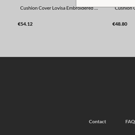
Cushion Cover Lovisa Embroidered Green/White
Cushion C
€54.12
€48.80
Contact
FAQ