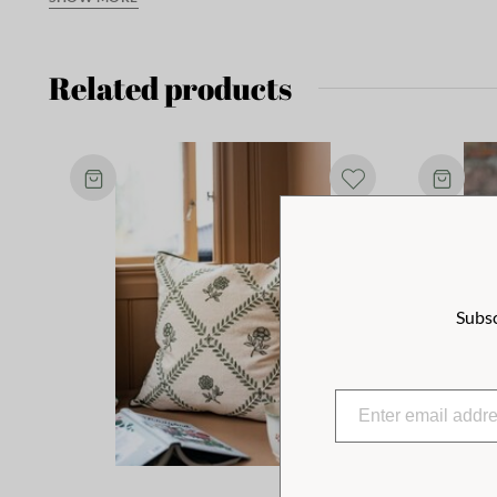
appreciate timeless design with a genuine feel.
Related products
Zipper on the back. Inner cushion purchased separately.
Subsc