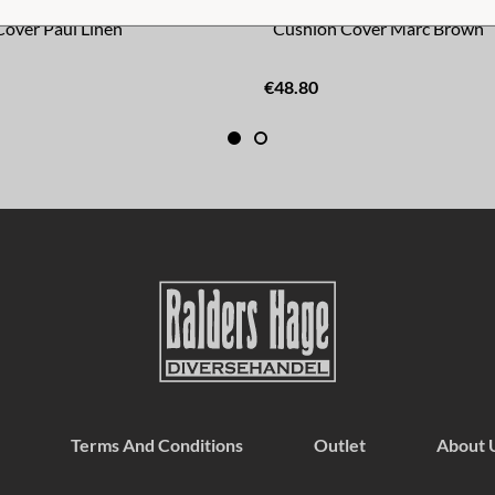
over Paul Linen
Cushion Cover Marc Brown
€48.80
Terms And Conditions
Outlet
About 