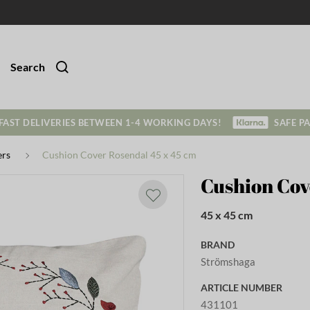
Search
FAST DELIVERIES BETWEEN 1-4 WORKING DAYS!
SAFE P
ers
Cushion Cover Rosendal 45 x 45 cm
Cushion Cov
45 x 45 cm
BRAND
Strömshaga
ARTICLE NUMBER
431101