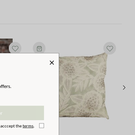
ffers.
er
I acccept the
terms
.