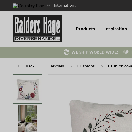
International
Products
Inspiration
WE SHIP WORLD WIDE!
Back
Textiles
Cushions
Cushion cov