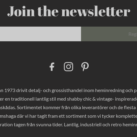
Join the newsletter
Reg
F
I
P
a
n
i
c
s
n
e
t
t
b
a
e
o
g
r
 1973 drivit detalj- och grossisthandel inom heminredning och pres
o
r
e
k
a
s
er en traditionell lantlig stil med shabby chic & vintage- inspirer
m
t
mskådas. Sortimentet kommer från olika leverantörer och de flesta a
haga där vi har tagit fram ett sortiment som vi tycker komplette
ration tagen från svunna tider. Lantlig, industriell och retro hemi