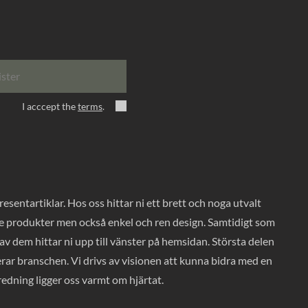
ister
I acccept the
terms
.
entartiklar. Hos oss hittar ni ett brett och noga utvalt
ade produkter men också enkel och ren design. Samtidigt som
v dem hittar ni upp till vänster på hemsidan. Största delen
rar branschen. Vi drivs av visionen att kunna bidra med en
nredning ligger oss varmt om hjärtat.