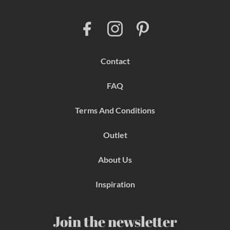
F
I
P
a
n
i
c
s
n
e
t
t
b
a
e
Contact
o
g
r
o
r
e
k
a
s
FAQ
m
t
Terms And Conditions
Outlet
About Us
Inspiration
Join the newsletter