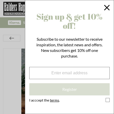
Sign up & get 10%
off!
SAFE PAYMENT WITH KLARNA CHECKOUT!
Textiles
Kitchen Textiles
Subscribe to our newsletter to receive
Table Cloths & Table Runners
Table Runner Dante Pink
inspiration, the latest news and offers.
New subscribers get 10% off one
purchase.
Register
I acccept the
terms
.