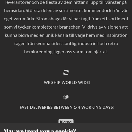
leverantörer och de flesta av dem hittar ni upp till vänster på
hemsidan. Största delen av sortimentet kommer dock från vår
eget varumärke Strömshaga där vi har tagit fram ett sortiment
som vi tycker kompletterar branschen. Vi drivs av visionen att
kunna bidra med en unik känsla till varje hem med inspiration
tagen från svunna tider. Lantlig, industriell och retro
heminredning ligger oss varmt om hjärtat.
WE SHIP WORLD WIDE!
FAST DELIVERIES BETWEEN 1-4 WORKING DAYS!
May we treat you a cookie?