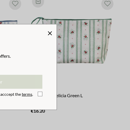
ffers.
er
I acccept the
terms
.
Wash Bag Felicia Green L
€16.20