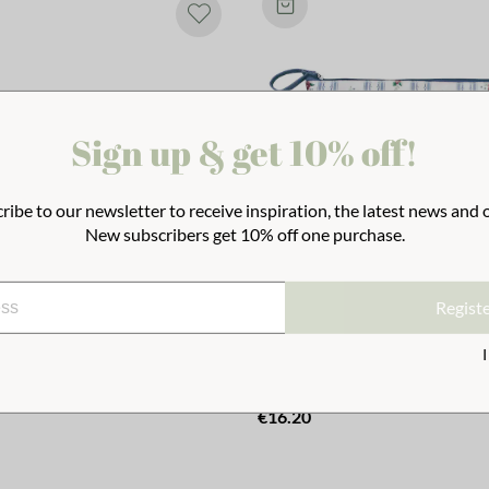
Sign up & get 10% off!
ribe to our newsletter to receive inspiration, the latest news and o
New subscribers get 10% off one purchase.
Regist
Felicia Green M
Wash Bag Felicia Blue L
€16.20