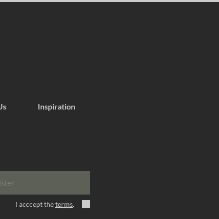
Us
Inspiration
ister
I acccept the
terms
.