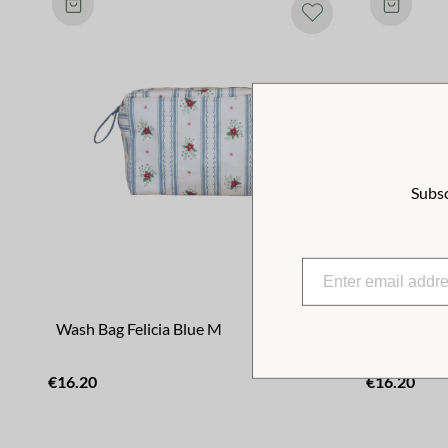
Subsc
Wash Bag Felicia Blue M
Wash Bag 
€16.20
€16.20