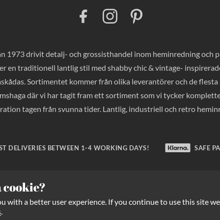
F
I
P
a
n
i
c
s
n
e
t
t
b
a
e
o
g
r
 1973 drivit detalj- och grossisthandel inom heminredning och pres
o
r
e
k
a
s
er en traditionell lantlig stil med shabby chic & vintage- inspirer
m
t
mskådas. Sortimentet kommer från olika leverantörer och de flesta a
haga där vi har tagit fram ett sortiment som vi tycker komplette
ration tagen från svunna tider. Lantlig, industriell och retro hemi
ST DELIVERIES BETWEEN 1-4 WORKING DAYS!
SAFE P
a cookie?
 with a better user experience. If you continue to use this site we
Copyright Balders Hage
2026
All rights reserved.
s
.