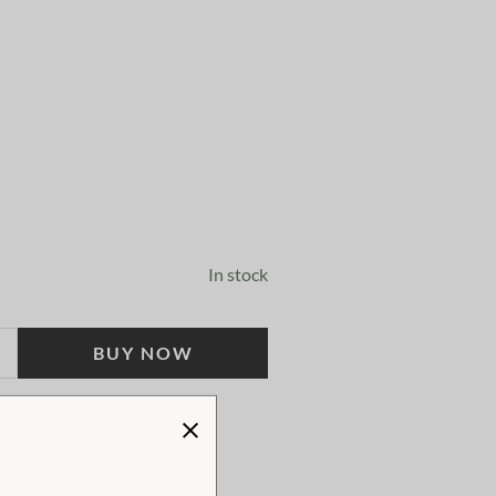
In stock
BUY NOW
!
TWEEN 1-4 WORKING DAYS!
 KLARNA CHECKOUT!