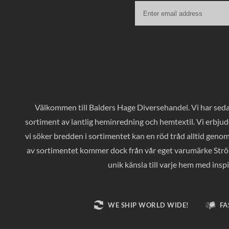
Välkommen till Balders Hage Diversehandel. Vi har sedan
sortiment av lantlig heminredning och hemtextil. Vi erbjud
vi söker bredden i sortimentet kan en röd tråd alltid geno
av sortimentet kommer dock från vår eget varumärke Ströms
unik känsla till varje hem med inspi
WE SHIP WORLD WIDE!
FA