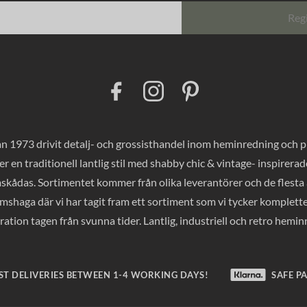
Reg
F
I
P
a
n
i
c
s
n
e
t
t
b
a
e
o
g
r
 1973 drivit detalj- och grossisthandel inom heminredning och pres
o
r
e
k
a
s
er en traditionell lantlig stil med shabby chic & vintage- inspirer
m
t
mskådas. Sortimentet kommer från olika leverantörer och de flesta a
haga där vi har tagit fram ett sortiment som vi tycker komplette
ration tagen från svunna tider. Lantlig, industriell och retro hemi
ST DELIVERIES BETWEEN 1-4 WORKING DAYS!
SAFE P