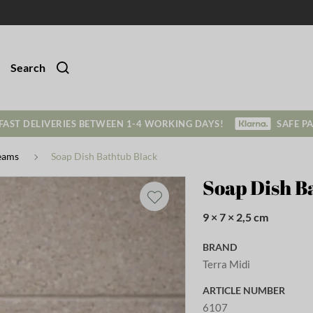
Search
FAST DELIVERIES BETWEEN 1-4 WORKING DAYS!
SAFE P
eams
Soap Dish Bathtub Black
Soap Dish B
9 × 7 × 2,5 cm
BRAND
Terra Midi
ARTICLE NUMBER
6107