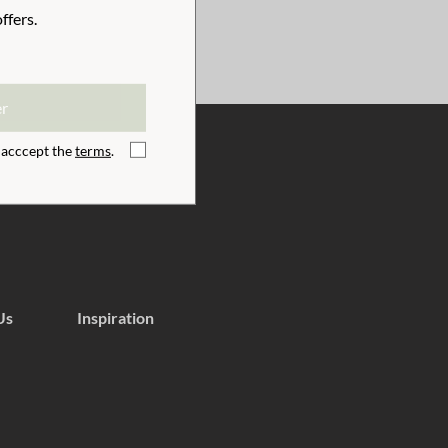
ffers.
er
I acccept the
terms
.
Us
Inspiration