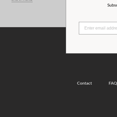
Subsc
while the raised feet help keep the soap dry and more hygien
design.
Contact
FAQ