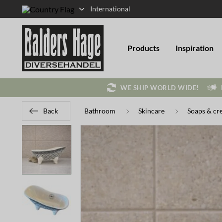
International
Products
Inspiration
WE SHIP WORLD WIDE!
Back
Bathroom
Skincare
Soaps & cr