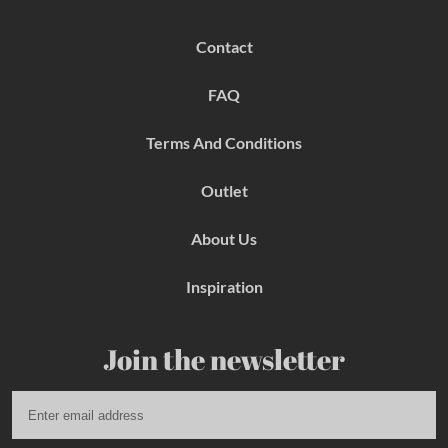
c
s
n
e
t
t
b
a
e
Contact
o
g
r
o
r
e
k
a
s
FAQ
m
t
Terms And Conditions
Outlet
About Us
Inspiration
Join the newsletter