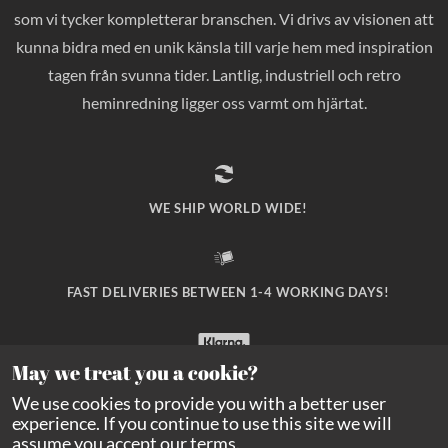
som vi tycker kompletterar branschen. Vi drivs av visionen att
kunna bidra med en unik känsla till varje hem med inspiration
tagen från svunna tider. Lantlig, industriell och retro
heminredning ligger oss varmt om hjärtat.
WE SHIP WORLD WIDE!
FAST DELIVERIES BETWEEN 1-4 WORKING DAYS!
May we treat you a cookie?
SAFE PAYMENT WITH KLARNA CHECKOUT!
We use cookies to provide you with a better user
experience. If you continue to use this site we will
assume you accept our
terms
.