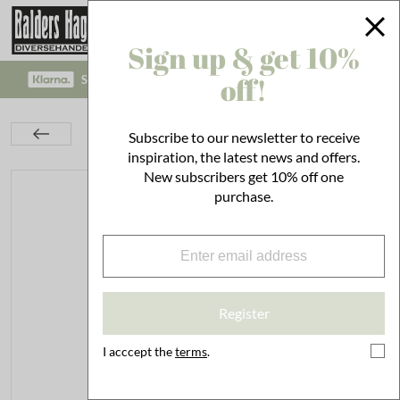
Sign up & get 10%
off!
SAFE PAYMENT WITH KLARNA CHECKOUT!
Bathroom
Skincare
Soaps & creams
Subscribe to our newsletter to receive
Savon Hand Wash Organic Orange
inspiration, the latest news and offers.
New subscribers get 10% off one
purchase.
Register
I acccept the
terms
.