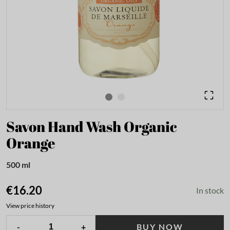
Savon Hand Wash Organic
Orange
500 ml
€16.20
In stock
View price history
-
+
BUY NOW