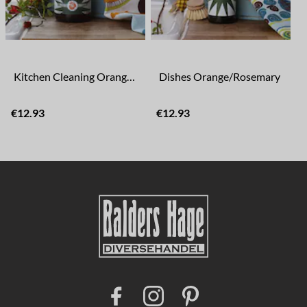
Kitchen Cleaning Orange/Rosemary
Dishes Orange/Rosemary
€12.93
€12.93
F
I
P
a
n
i