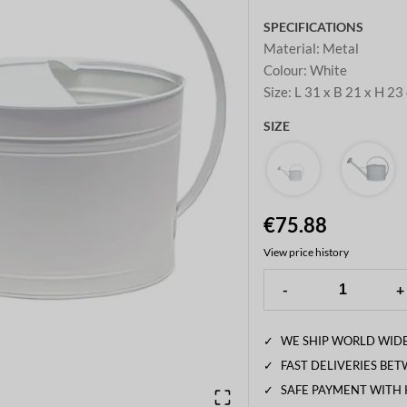
SPECIFICATIONS
Material
:
Metal
Colour
:
White
Size
:
L 31 x B 21 x H 23
SIZE
€75.88
View price history
-
+
✓
WE SHIP WORLD WIDE
✓
FAST DELIVERIES BE
✓
SAFE PAYMENT WITH