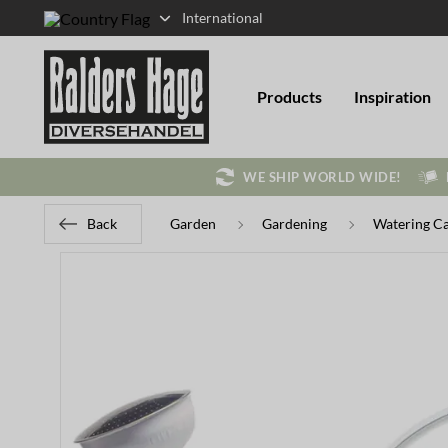
International
Products
Inspiration
WE SHIP WORLD WIDE!
Back
Garden
Gardening
Watering C