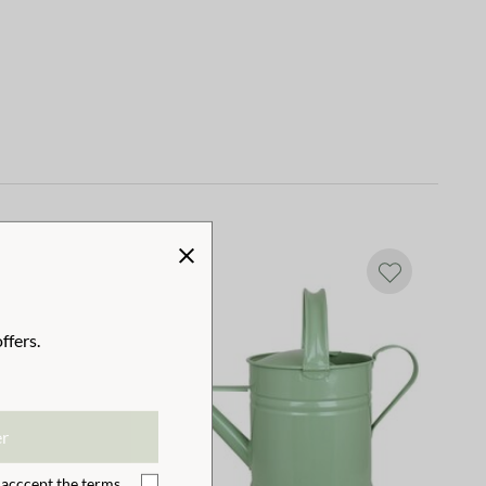
ffers.
er
I acccept the
terms
.