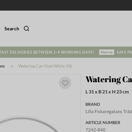
Search
FAST DELIVERIES BETWEEN 1-4 WORKING DAYS!
SAFE P
ans
Watering Can Oval White 10L
Watering Ca
L 31 x B 21 x H 23 cm
BRAND
Lilla Fiskaregatans Trä
ARTICLE NUMBER
7242-840