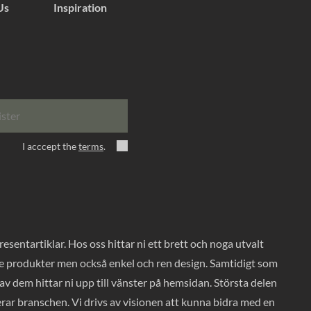
Us
Inspiration
ister
I acccept the
terms
.
entartiklar. Hos oss hittar ni ett brett och noga utvalt
ade produkter men också enkel och ren design. Samtidigt som
v dem hittar ni upp till vänster på hemsidan. Största delen
rar branschen. Vi drivs av visionen att kunna bidra med en