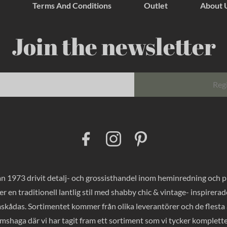
Terms And Conditions
Outlet
About 
Join the newsletter
Reg
F
I
P
a
n
i
c
s
n
e
t
t
b
a
e
o
g
r
 1973 drivit detalj- och grossisthandel inom heminredning och pres
o
r
e
k
a
s
er en traditionell lantlig stil med shabby chic & vintage- inspirer
m
t
mskådas. Sortimentet kommer från olika leverantörer och de flesta a
haga där vi har tagit fram ett sortiment som vi tycker komplette