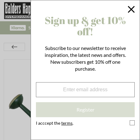
Sign up & get 10%
off!
SAFE PAYMENT WITH KLARNA CHECKOUT!
Garden
Gardening
Watering Cans
Subscribe to our newsletter to receive
Watering Can Oval Moss Green 7L
inspiration, the latest news and offers.
New subscribers get 10% off one
purchase.
Register
I acccept the
terms
.