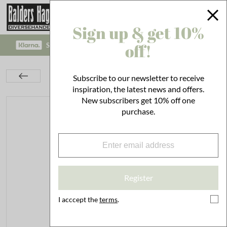
Sign up & get 10%
off!
SAFE PAYMENT WITH KLARNA CHECKOUT!
Interior
Decoration
Candle Holders
Subscribe to our newsletter to receive
Bobeche Mona Green
inspiration, the latest news and offers.
New subscribers get 10% off one
purchase.
Register
I acccept the
terms
.