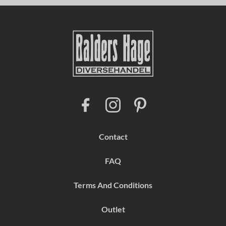
F
I
P
a
n
i
c
s
n
e
t
t
b
a
e
Contact
o
g
r
o
r
e
k
a
s
FAQ
m
t
Terms And Conditions
Outlet