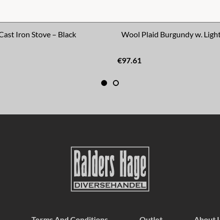
 Cast Iron Stove – Black
Wool Plaid Burgundy w. Light
€97.61
Terms And Conditions
Outlet
About 