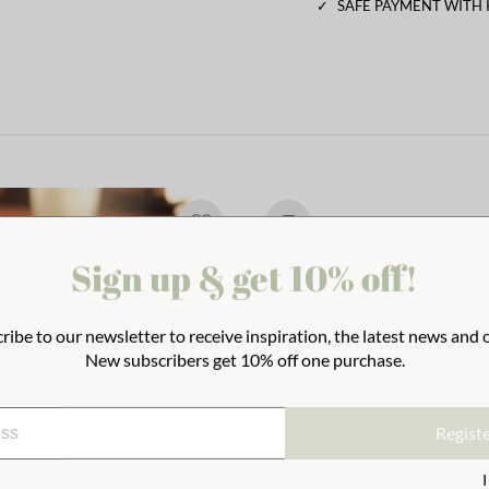
✓
SAFE PAYMENT WITH
Sign up & get 10% off!
ribe to our newsletter to receive inspiration, the latest news and o
New subscribers get 10% off one purchase.
Regist