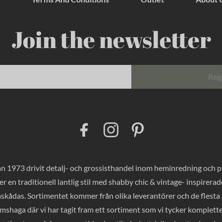
Join the newsletter
Reg
F
I
P
a
n
i
c
s
n
e
t
t
b
a
e
o
g
r
 1973 drivit detalj- och grossisthandel inom heminredning och pres
o
r
e
k
a
s
er en traditionell lantlig stil med shabby chic & vintage- inspirer
m
t
mskådas. Sortimentet kommer från olika leverantörer och de flesta a
haga där vi har tagit fram ett sortiment som vi tycker komplette