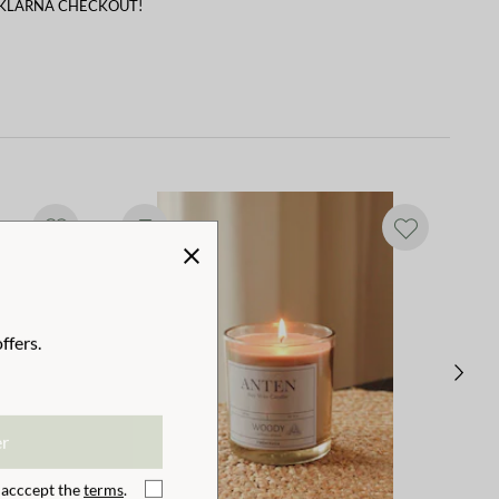
 KLARNA CHECKOUT!
ffers.
er
I acccept the
terms
.