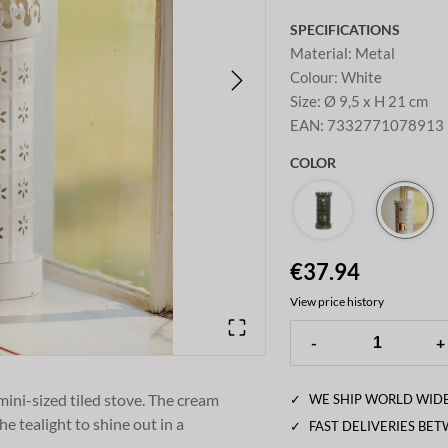
SPECIFICATIONS
Material
:
Metal
Colour
:
White
Size
:
Ø 9,5 x H 21 cm
EAN
:
7332771078913
COLOR
€37.94
View price history
-
+
 mini-sized tiled stove. The cream
✓
WE SHIP WORLD WIDE
e tealight to shine out in a
✓
FAST DELIVERIES BE