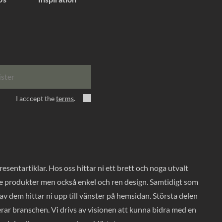
ister
I acccept the
terms
.
entartiklar. Hos oss hittar ni ett brett och noga utvalt
ade produkter men också enkel och ren design. Samtidigt som
v dem hittar ni upp till vänster på hemsidan. Största delen
rar branschen. Vi drivs av visionen att kunna bidra med en