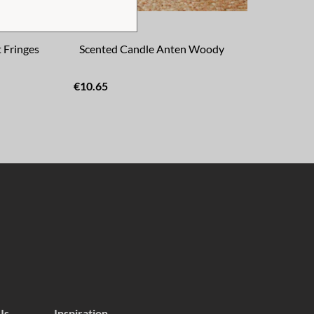
 Fringes
Scented Candle Anten Woody
Tea
€10.65
€8.
Us
Inspiration