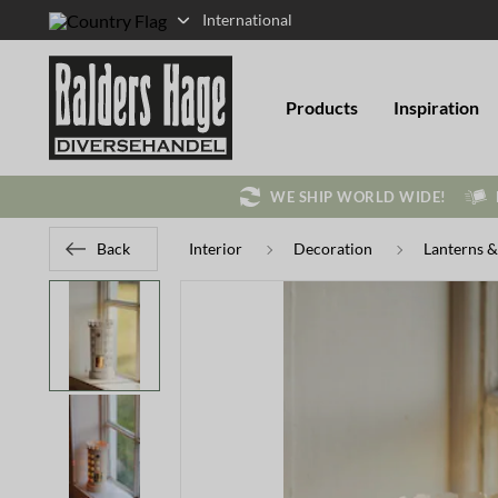
International
Products
Inspiration
WE SHIP WORLD WIDE!
Back
Interior
Decoration
Lanterns &