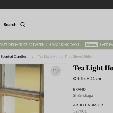
Search
FAST DELIVERIES BETWEEN 1-4 WORKING DAYS!
SAFE P
 Scented Candles
Tea Light Holder Tiled Stove White
Tea Light Ho
Ø 9,5 x H 21 cm
BRAND
Strömshaga
ARTICLE NUMBER
527001