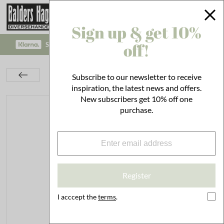
Sign up & get 10%
off!
SAFE PAYMENT WITH KLARNA CHECKOUT!
Interior
Decoration
Pots
Subscribe to our newsletter to receive
Pot Brobacka 2L Beige Low
inspiration, the latest news and offers.
New subscribers get 10% off one
purchase.
Register
I acccept the
terms
.