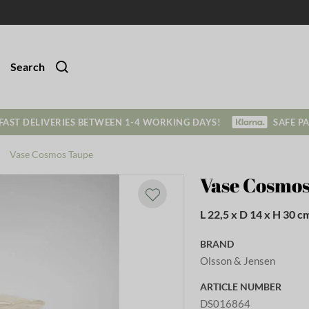
Search
FAST DELIVERIES BETWEEN 1-4 WORKING DAYS!
SAFE P
Vase Cosmos Taupe
Vase Cosmo
L 22,5 x D 14 x H 30 c
BRAND
Olsson & Jensen
ARTICLE NUMBER
DS016864