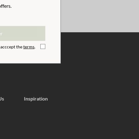
ffers.
er
I acccept the
terms
.
Us
Inspiration