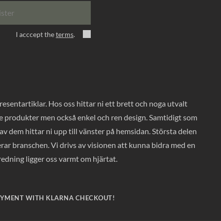
ister
I acccept the
terms
.
entartiklar. Hos oss hittar ni ett brett och noga utvalt
ade produkter men också enkel och ren design. Samtidigt som
v dem hittar ni upp till vänster på hemsidan. Största delen
rar branschen. Vi drivs av visionen att kunna bidra med en
nredning ligger oss varmt om hjärtat.
AYMENT WITH KLARNA CHECKOUT!