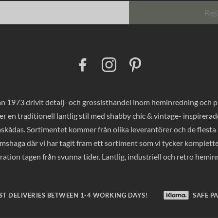
Reg
F
I
P
a
n
i
c
s
n
e
t
t
b
a
e
o
g
r
 1973 drivit detalj- och grossisthandel inom heminredning och pres
o
r
e
k
a
s
er en traditionell lantlig stil med shabby chic & vintage- inspirer
m
t
mskådas. Sortimentet kommer från olika leverantörer och de flesta a
haga där vi har tagit fram ett sortiment som vi tycker komplette
ration tagen från svunna tider. Lantlig, industriell och retro hemi
ST DELIVERIES BETWEEN 1-4 WORKING DAYS!
SAFE P