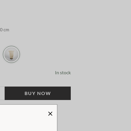
30 cm
In stock
BUY NOW
!
TWEEN 1-4 WORKING DAYS!
 KLARNA CHECKOUT!