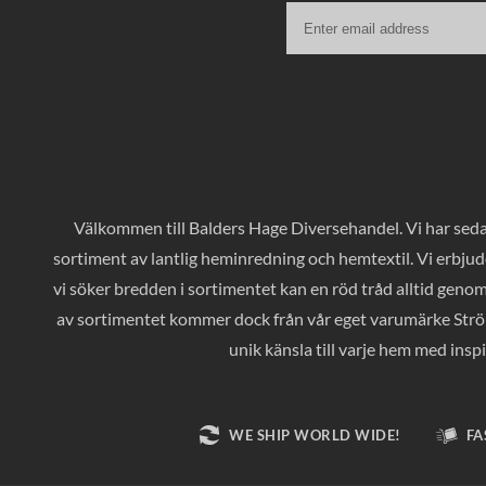
Välkommen till Balders Hage Diversehandel. Vi har sedan
sortiment av lantlig heminredning och hemtextil. Vi erbjud
vi söker bredden i sortimentet kan en röd tråd alltid geno
av sortimentet kommer dock från vår eget varumärke Ströms
unik känsla till varje hem med inspi
WE SHIP WORLD WIDE!
FA