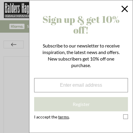
Sign up & get 10%
off!
SAFE PAYMENT WITH KLARNA CHECKOUT!
Interior
On the Wall
Brackets
Subscribe to our newsletter to receive
Bracket Simple Antique Brown Small
inspiration, the latest news and offers.
New subscribers get 10% off one
purchase.
Register
I acccept the
terms
.