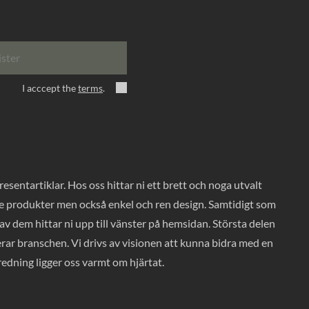
ister
I acccept the
terms
.
entartiklar. Hos oss hittar ni ett brett och noga utvalt
ade produkter men också enkel och ren design. Samtidigt som
v dem hittar ni upp till vänster på hemsidan. Största delen
rar branschen. Vi drivs av visionen att kunna bidra med en
nredning ligger oss varmt om hjärtat.