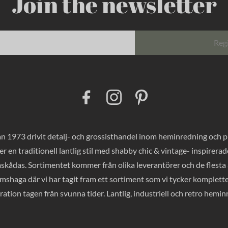
Join the newsletter
Reg
F
I
P
a
n
i
c
s
n
e
t
t
b
a
e
o
g
r
 1973 drivit detalj- och grossisthandel inom heminredning och pres
o
r
e
k
a
s
er en traditionell lantlig stil med shabby chic & vintage- inspirer
m
t
mskådas. Sortimentet kommer från olika leverantörer och de flesta a
haga där vi har tagit fram ett sortiment som vi tycker komplette
ration tagen från svunna tider. Lantlig, industriell och retro hemi