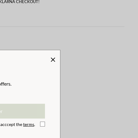
 KLARNA CHECKOUT!
ffers.
er
I acccept the
terms
.