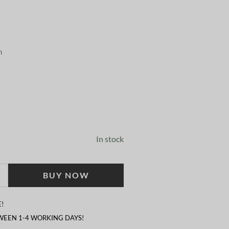
m
In stock
BUY NOW
!
TWEEN 1-4 WORKING DAYS!