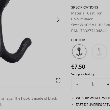
SPECIFICATIONS
Material
:
Cast Iron
Colour
:
Black
Size
:
W 10,5 x H 10,5 c
EAN
:
7332771048411
COLOUR
€7.50
View price history
-
+
ömshaga. The hook is made of black
✓
WE SHIP WORLD WIDE
.
✓
FAST DELIVERIES BE