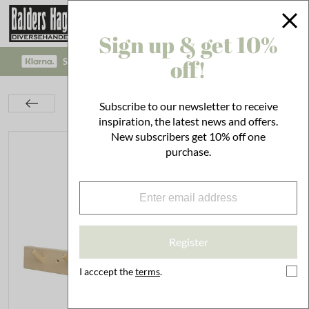
Sign up & get 10%
off!
SAFE PAYMENT WITH KLARNA CHECKOUT!
Interior
On the Wall
Hooks
Subscribe to our newsletter to receive
Hanger in Wood w. 6 round Knobs
inspiration, the latest news and offers.
New subscribers get 10% off one
purchase.
Register
I acccept the
terms
.