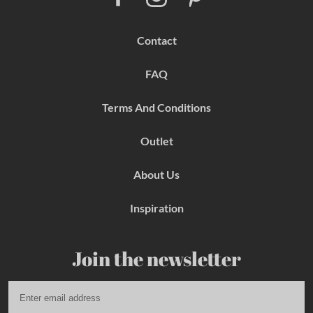
a
n
i
c
s
n
e
t
t
b
a
e
Contact
o
g
r
o
r
e
k
a
s
FAQ
m
t
Terms And Conditions
Outlet
About Us
Inspiration
Join the newsletter