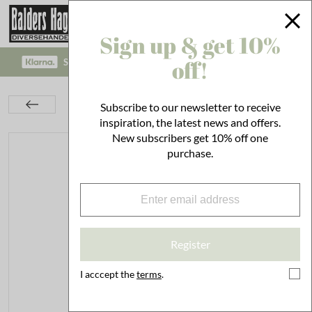
Sign up & get 10%
off!
SAFE PAYMENT WITH KLARNA CHECKOUT!
Interior
On the Wall
Paper Tapestries
Subscribe to our newsletter to receive
Tapestry Midsummer No. 07
inspiration, the latest news and offers.
New subscribers get 10% off one
purchase.
Register
I acccept the
terms
.