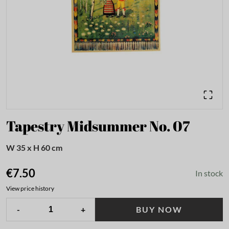
Tapestry Midsummer No. 07
W 35 x H 60 cm
€7.50
In stock
View price history
-
+
BUY NOW