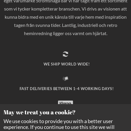
eget varumärke Strömshaga där vi har tagit fram ett sortiment
som vi tycker kompletterar branschen. Vi drivs av visionen att
kunna bidra med en unik känsla till varje hem med inspiration
tagen från svunna tider. Lantlig, industriell och retro
heminredning ligger oss varmt om hjärtat.
WE SHIP WORLD WIDE!
FAST DELIVERIES BETWEEN 1-4 WORKING DAYS!
May we treat you a cookie?
SAFE PAYMENT WITH KLARNA CHECKOUT!
We use cookies to provide you with a better user
experience. If you continue to use this site we will