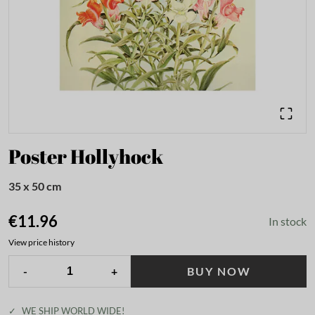
Poster Hollyhock
35 x 50 cm
€11.96
In stock
View price history
-
+
BUY NOW
✓
WE SHIP WORLD WIDE!