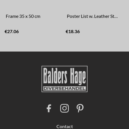
Frame 35 x 50 cm
Poster List w. Leather Strap 35 cm
€27.06
€18.36
F
I
P
a
n
i
c
s
n
e
t
t
b
a
e
Contact
o
g
r