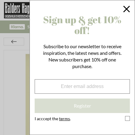
Sign up & get 10%
off!
SAFE PAYMENT WITH KLARNA CHECKOUT!
Interior
On the Wall
Posters
Poster Hollyhock
Subscribe to our newsletter to receive
inspiration, the latest news and offers.
New subscribers get 10% off one
purchase.
Register
I acccept the
terms
.