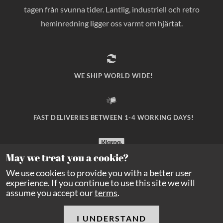
tagen från svunna tider. Lantlig, industriell och retro
heminredning ligger oss varmt om hjärtat.
WE SHIP WORLD WIDE!
FAST DELIVERIES BETWEEN 1-4 WORKING DAYS!
May we treat you a cookie?
SAFE PAYMENT WITH KLARNA CHECKOUT!
We use cookies to provide you with a better user
experience. If you continue to use this site we will
assume you accept our
terms
.
I UNDERSTAND
Copyright Balders Hage
2026
All rights reserved.