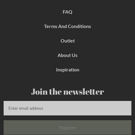
o
r
e
k
a
s
FAQ
m
t
Terms And Conditions
Outlet
About Us
Inspiration
Join the newsletter
Register