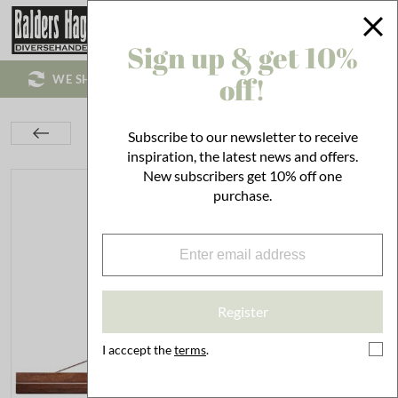
Sign up & get 10%
off!
WE SHIP WORLD WIDE!
Interior
On the Wall
Posters
Subscribe to our newsletter to receive
Poster List w. Leather Strap 70 cm
inspiration, the latest news and offers.
New subscribers get 10% off one
purchase.
Register
I acccept the
terms
.