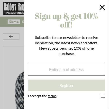
Sign up & get 10%
off!
SAFE PAYMENT WITH KLARNA CHECKOUT!
Interior
Twine & Paper
Ribbons
Subscribe to our newsletter to receive
Twine of Jute Round Black/White
inspiration, the latest news and offers.
New subscribers get 10% off one
purchase.
Register
I acccept the
terms
.