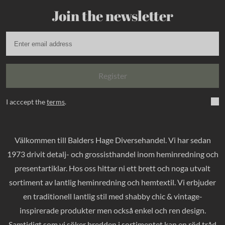
Join the newsletter
Register
I acccept the
terms
.
Välkommen till Balders Hage Diversehandel. Vi har sedan
1973 drivit detalj- och grossisthandel inom heminredning och
presentartiklar. Hos oss hittar ni ett brett och noga utvalt
sortiment av lantlig heminredning och hemtextil. Vi erbjuder
en traditionell lantlig stil med shabby chic & vintage-
inspirerade produkter men också enkel och ren design.
Samtidigt som vi söker bredden i sortimentet kan en röd tråd