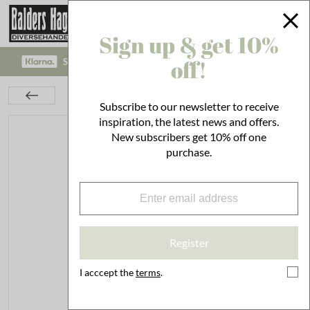
Sign up & get 10%
off!
SAFE PAYMENT WITH KLARNA CHECKOUT!
Kids Room
Bath
Swimsuit Elizabeth Pink M
Subscribe to our newsletter to receive
inspiration, the latest news and offers.
New subscribers get 10% off one
purchase.
Register
I acccept the
terms
.