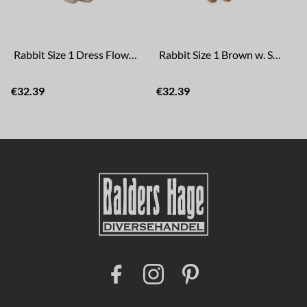
Rabbit Size 1 Dress Flowers Blue
Rabbit Size 1 Brown w. Shirt
€32.39
€32.39
F
I
P
a
n
i
c
s
n
e
t
t