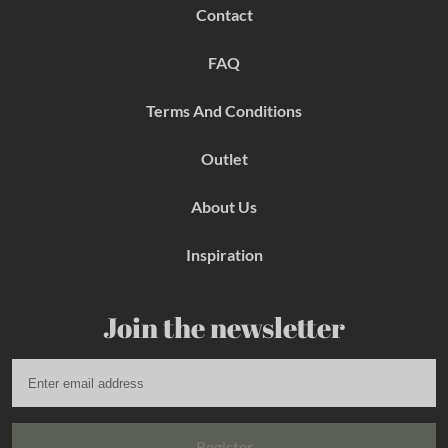
b
a
e
Contact
o
g
r
o
r
e
k
a
s
FAQ
m
t
Terms And Conditions
Outlet
About Us
Inspiration
Join the newsletter
Register