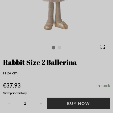
Rabbit Size 2 Ballerina
H 24 cm
€37.93
In stock
View price history
-
+
BUY NOW