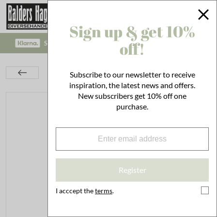
Sign up & get 10%
off!
SAFE PAYMENT WITH KLARNA CHECKOUT!
Kids Room
Maileg
Rabbits & Mice
Subscribe to our newsletter to receive
Rabbit Size 2 Ballerina
inspiration, the latest news and offers.
New subscribers get 10% off one
purchase.
Register
I acccept the
terms
.