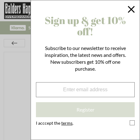
Sign up & get 10%
off!
SAFE PAYMENT WITH KLARNA CHECKOUT!
Kids Room
Toys & Play
Note Book A5 Blue
Subscribe to our newsletter to receive
inspiration, the latest news and offers.
New subscribers get 10% off one
purchase.
Register
I acccept the
terms
.