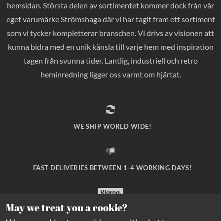
hemsidan. Största delen av sortimentet kommer dock från vår
eget varumärke Strömshaga där vi har tagit fram ett sortiment
som vi tycker kompletterar branschen. Vi drivs av visionen att
kunna bidra med en unik känsla till varje hem med inspiration
tagen från svunna tider. Lantlig, industriell och retro
heminredning ligger oss varmt om hjärtat.
WE SHIP WORLD WIDE!
FAST DELIVERIES BETWEEN 1-4 WORKING DAYS!
May we treat you a cookie?
SAFE PAYMENT WITH KLARNA CHECKOUT!