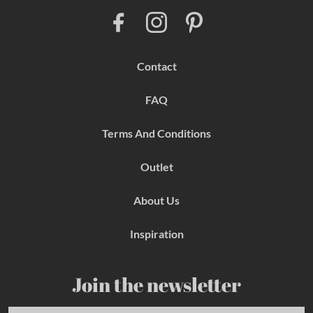
F
I
P
a
n
i
c
s
n
e
t
t
b
a
e
Contact
o
g
r
o
r
e
k
a
s
FAQ
m
t
Terms And Conditions
Outlet
About Us
Inspiration
Join the newsletter