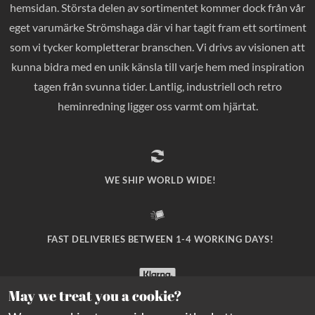
hemsidan. Största delen av sortimentet kommer dock från vår
eget varumärke Strömshaga där vi har tagit fram ett sortiment
som vi tycker kompletterar branschen. Vi drivs av visionen att
kunna bidra med en unik känsla till varje hem med inspiration
tagen från svunna tider. Lantlig, industriell och retro
heminredning ligger oss varmt om hjärtat.
WE SHIP WORLD WIDE!
FAST DELIVERIES BETWEEN 1-4 WORKING DAYS!
May we treat you a cookie?
SAFE PAYMENT WITH KLARNA CHECKOUT!