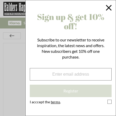
Sign up & get 10%
off!
SAFE PAYMENT WITH KLARNA CHECKOUT!
Kitchen
Jars & Tins
Tins
Tin Hugo Kakor White
Subscribe to our newsletter to receive
inspiration, the latest news and offers.
New subscribers get 10% off one
purchase.
Register
I acccept the
terms
.