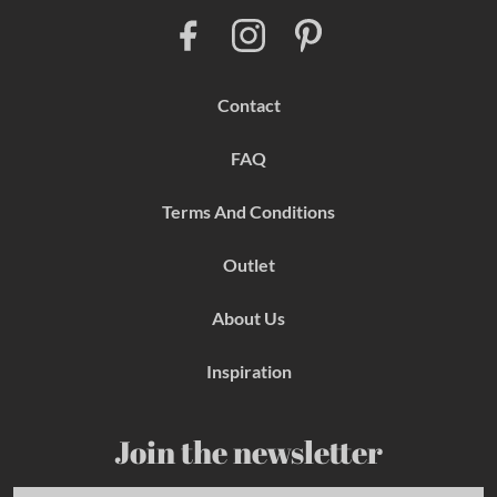
F
I
P
a
n
i
c
s
n
e
t
t
b
a
e
Contact
o
g
r
o
r
e
k
a
s
FAQ
m
t
Terms And Conditions
Outlet
About Us
Inspiration
Join the newsletter