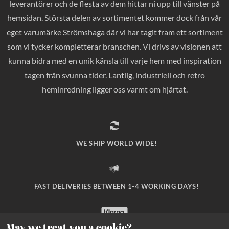
leverantörer och de flesta av dem hittar ni upp till vänster på
hemsidan. Största delen av sortimentet kommer dock från vår
eget varumärke Strömshaga där vi har tagit fram ett sortiment
som vi tycker kompletterar branschen. Vi drivs av visionen att
kunna bidra med en unik känsla till varje hem med inspiration
tagen från svunna tider. Lantlig, industriell och retro
heminredning ligger oss varmt om hjärtat.
WE SHIP WORLD WIDE!
FAST DELIVERIES BETWEEN 1-4 WORKING DAYS!
May we treat you a cookie?