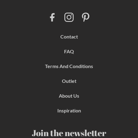
F
I
P
a
n
i
c
s
n
e
t
t
b
a
e
Contact
o
g
r
o
r
e
k
a
s
FAQ
m
t
Terms And Conditions
Outlet
About Us
Inspiration
Join the newsletter