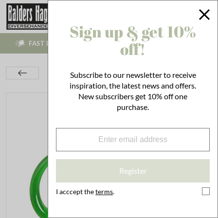
Sign up & get 10%
off!
FAST DELIVERIES BETWEEN 1-4 WORKING DAYS!
Kitchen
Set the Table
Bottles & Cans
Subscribe to our newsletter to receive
Glass Jug Tyra Green
inspiration, the latest news and offers.
New subscribers get 10% off one
purchase.
Register
I acccept the
terms
.