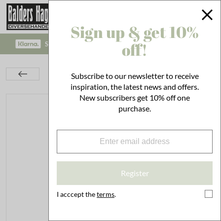
Sign up & get 10%
off!
SAFE PAYMENT WITH KLARNA CHECKOUT!
Kitchen
Set the Table
Bottles & Cans
Subscribe to our newsletter to receive
Milk Can Emil´s Enamel White/Blue
inspiration, the latest news and offers.
New subscribers get 10% off one
purchase.
Register
I acccept the
terms
.