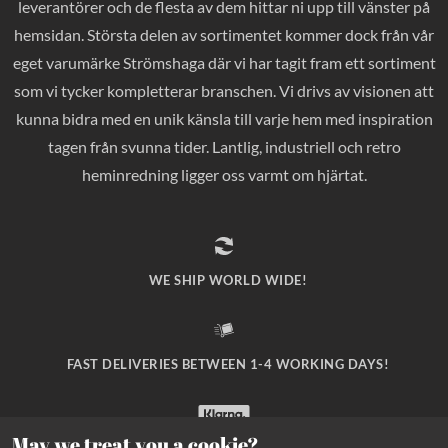
leverantörer och de flesta av dem hittar ni upp till vänster på
hemsidan. Största delen av sortimentet kommer dock från vår
eget varumärke Strömshaga där vi har tagit fram ett sortiment
som vi tycker kompletterar branschen. Vi drivs av visionen att
kunna bidra med en unik känsla till varje hem med inspiration
tagen från svunna tider. Lantlig, industriell och retro
heminredning ligger oss varmt om hjärtat.
WE SHIP WORLD WIDE!
FAST DELIVERIES BETWEEN 1-4 WORKING DAYS!
May we treat you a cookie?