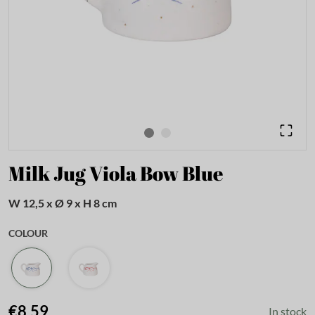
Milk Jug Viola Bow Blue
W 12,5 x Ø 9 x H 8 cm
COLOUR
€8.59
In stock