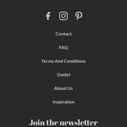
F
I
P
a
n
i
c
s
n
e
t
t
b
a
e
Contact
o
g
r
o
r
e
k
a
s
FAQ
m
t
Terms And Conditions
Outlet
About Us
Inspiration
Join the newsletter