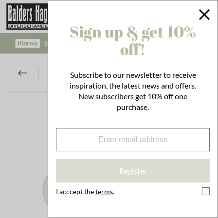
Sign up & get 10%
off!
SAFE PAYMENT WITH KLARNA CHECKOUT!
Kitchen
Set the Table
Bottles & Cans
Subscribe to our newsletter to receive
Milk Jug Viola Bow Blue
inspiration, the latest news and offers.
New subscribers get 10% off one
purchase.
Register
I acccept the
terms
.